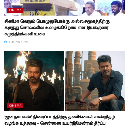
CINEMA
சினிமா வெறும் பொழுதுபோக்கு அல்ல;சமூகத்திற்கு
கருத்து சொல்லவே உழைக்கிறோம் என இயக்குனர்
சமுத்திரக்கனி உரை
FEBRUARY 3, 2026
CINEMA
‘ஜனநாயகன்’ திரைப்படத்திற்கு தணிக்கைச் சான்றிதழ்
வழங்க உத்தரவு – சென்னை உயர்நீதிமன்றம் தீர்ப்பு