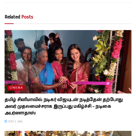
Related
Posts
CINEMA
தமிழ் சினிமாவில் நடிகர் விஜயுடன் நடித்தேன் தற்போது
அவர் முதலமைச்சராக இருப்பது மகிழ்ச்சி – நடிகை
அபர்ணாதாஸ்
JULY 3, 2026