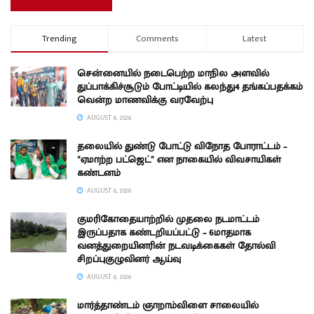
Trending
Comments
Latest
சென்னையில் நடைபெற்ற மாநில அளவில்
துப்பாக்கிச்சூடும் போட்டியில் கலந்து4 தங்கப்பதக்கம்
வென்ற மாணவிக்கு வரவேற்பு
AUGUST 6, 2026
தலையில் துண்டு போட்டு விநோத போராட்டம் –
“ஏமாற்ற பட்ஜெட்” என நாகையில் விவசாயிகள்
கண்டனம்
AUGUST 6, 2026
குமரிகோதையாற்றில் முதலை நடமாட்டம்
இருப்பதாக கண்டறியப்பட்டு – 6மாதமாக
வனத்துறையினரின் நடவடிக்கைகள் தோல்வி
சிறப்புகுழுவினர் ஆய்வு
AUGUST 6, 2026
மார்த்தாண்டம் ஞாறாம்விளை சாலையில்