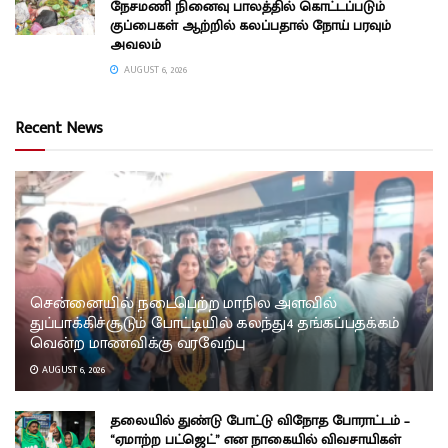
நேசமணி நினைவு பாலத்தில் கொட்டப்படும்
குப்பைகள் ஆற்றில் கலப்பதால் நோய் பரவும்
அவலம்
AUGUST 6, 2026
Recent News
சென்னையில் நடைபெற்ற மாநில அளவில்
துப்பாக்கிச்சூடும் போட்டியில் கலந்து4 தங்கப்பதக்கம்
வென்ற மாணவிக்கு வரவேற்பு
AUGUST 6, 2026
தலையில் துண்டு போட்டு விநோத போராட்டம் –
“ஏமாற்ற பட்ஜெட்” என நாகையில் விவசாயிகள்