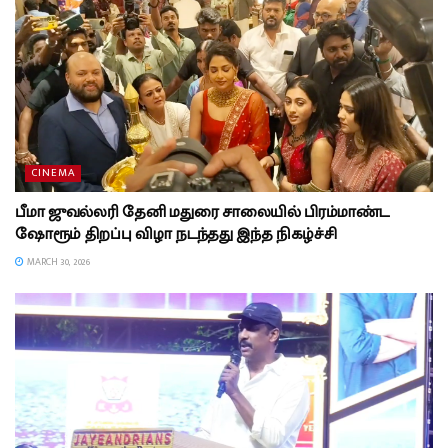
CINEMA
பீமா ஜுவல்லரி தேனி மதுரை சாலையில் பிரம்மாண்ட
ஷோரூம் திறப்பு விழா நடந்தது இந்த நிகழ்ச்சி
MARCH 30, 2026