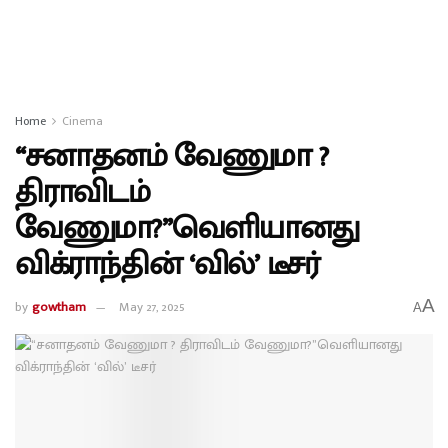
Home
Cinema
“சனாதனம் வேணுமா ?
திராவிடம்
வேணுமா?”வெளியானது
விக்ராந்தின் ‘வில்’ டீசர்
A
by
gowtham
May 27, 2025
A