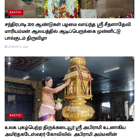
BAKTHI
சந்திரபாடி 200 ஆண்டுகள் பழமை வாய்ந்த ஸ்ரீ சீதளாதேவி
மாரியம்மன் ஆலயத்தில் ஆடிப்பெருக்கை முன்னிட்டு
பால்குடம் திருவிழா
AUGUST 6, 2026
BAKTHI
உலக புகழ்பெற்ற திருக்கடையூர் ஸ்ரீ அபிராமி உடனாகிய
அமிர்தகடேஸ்வரர் கோவிலில் அபிராமி அம்மனின்