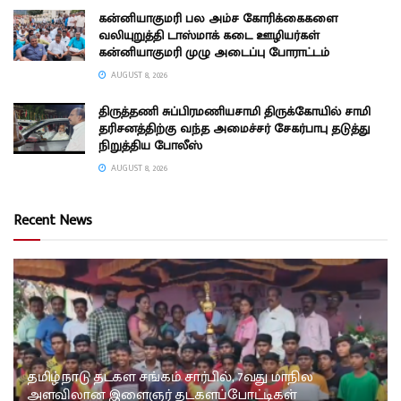
கன்னியாகுமரி பல அம்ச கோரிக்கைகளை
வலியுறுத்தி டாஸ்மாக் கடை ஊழியர்கள்
கன்னியாகுமரி முழு அடைப்பு போராட்டம்
AUGUST 8, 2026
திருத்தணி சுப்பிரமணியசாமி திருக்கோயில் சாமி
தரிசனத்திற்கு வந்த அமைச்சர் சேகர்பாபு தடுத்து
நிறுத்திய போலீஸ்
AUGUST 8, 2026
Recent News
தமிழ்நாடு தடகள சங்கம் சார்பில், 7வது மாநில
அளவிலான இளைஞர் தடகளப்போட்டிகள்