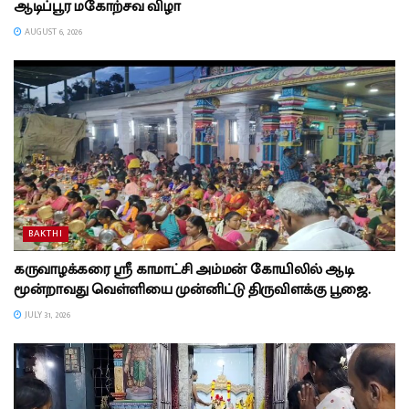
ஆடிப்பூர மகோற்சவ விழா
AUGUST 6, 2026
BAKTHI
கருவாழக்கரை ஸ்ரீ காமாட்சி அம்மன் கோயிலில் ஆடி
மூன்றாவது வெள்ளியை முன்னிட்டு திருவிளக்கு பூஜை.
JULY 31, 2026