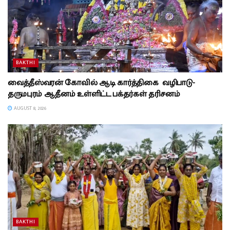
BAKTHI
வைத்தீஸ்வரன் கோவில் ஆடி கார்த்திகை வழிபாடு-
தருமபுரம் ஆதீனம் உள்ளிட்ட பக்தர்கள் தரிசனம்
AUGUST 8, 2026
BAKTHI