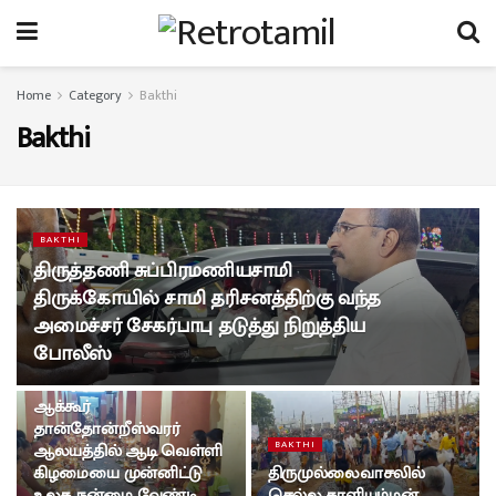
Home
Category
Bakthi
Bakthi
BAKTHI
திருத்தணி சுப்பிரமணியசாமி
திருக்கோயில் சாமி தரிசனத்திற்கு வந்த
அமைச்சர் சேகர்பாபு தடுத்து நிறுத்திய
போலீஸ்
BAKTHI
ஆக்கூர்
தான்தோன்றீஸ்வரர்
BAKTHI
ஆலயத்தில் ஆடி வெள்ளி
கிழமையை முன்னிட்டு
திருமுல்லைவாசலில்
உலக நன்மை வேண்டி
செல்ல காளியம்மன்