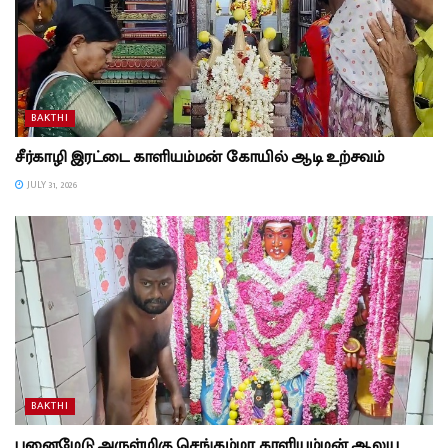
BAKTHI
சீர்காழி இரட்டை காளியம்மன் கோயில் ஆடி உற்சவம்
JULY 31, 2026
BAKTHI
பனைமேடு அருள்மிகு செங்கம்மா காளியம்மன் ஆலய