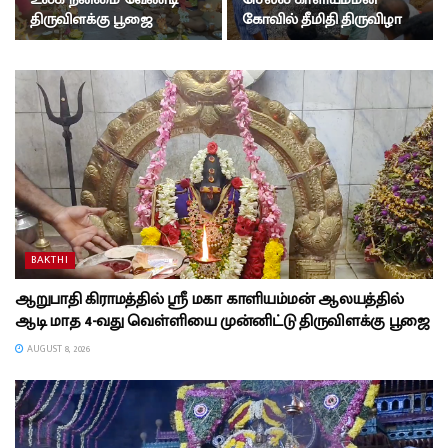
திருவிளக்கு பூஜை
கோவில் தீமிதி திருவிழா
BAKTHI
ஆறுபாதி கிராமத்தில் ஸ்ரீ மகா காளியம்மன் ஆலயத்தில்
ஆடி மாத 4-வது வெள்ளியை முன்னிட்டு திருவிளக்கு பூஜை
AUGUST 8, 2026