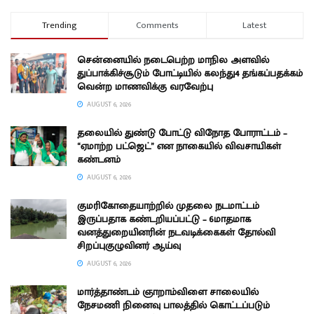
Trending
Comments
Latest
சென்னையில் நடைபெற்ற மாநில அளவில்
துப்பாக்கிச்சூடும் போட்டியில் கலந்து4 தங்கப்பதக்கம்
வென்ற மாணவிக்கு வரவேற்பு
AUGUST 6, 2026
தலையில் துண்டு போட்டு விநோத போராட்டம் –
“ஏமாற்ற பட்ஜெட்” என நாகையில் விவசாயிகள்
கண்டனம்
AUGUST 6, 2026
குமரிகோதையாற்றில் முதலை நடமாட்டம்
இருப்பதாக கண்டறியப்பட்டு – 6மாதமாக
வனத்துறையினரின் நடவடிக்கைகள் தோல்வி
சிறப்புகுழுவினர் ஆய்வு
AUGUST 6, 2026
மார்த்தாண்டம் ஞாறாம்விளை சாலையில்
நேசமணி நினைவு பாலத்தில் கொட்டப்படும்