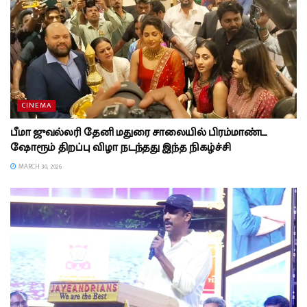
CINEMA
பீமா ஜுவல்லரி தேனி மதுரை சாலையில் பிரம்மாண்ட
ஷோரூம் திறப்பு விழா நடந்தது இந்த நிகழ்ச்சி
MARCH 30, 2026