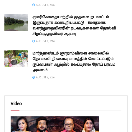
AUGUST 6, 2026
குமரிகோதையாற்றில் முதலை நடமாட்டம்
இருப்பதாக கண்டறியப்பட்டு – 6மாதமாக
வனத்துறையினரின் நடவடிக்கைகள் தோல்வி
சிறப்புகுழுவினர் ஆய்வு
AUGUST 6, 2026
மார்த்தாண்டம் ஞாறாம்விளை சாலையில்
நேசமணி நினைவு பாலத்தில் கொட்டப்படும்
குப்பைகள் ஆற்றில் கலப்பதால் நோய் பரவும்
அவலம்
AUGUST 6, 2026
Video