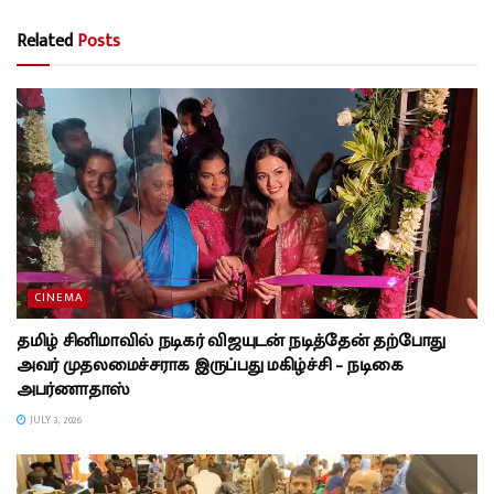
Related
Posts
CINEMA
தமிழ் சினிமாவில் நடிகர் விஜயுடன் நடித்தேன் தற்போது
அவர் முதலமைச்சராக இருப்பது மகிழ்ச்சி – நடிகை
அபர்ணாதாஸ்
JULY 3, 2026