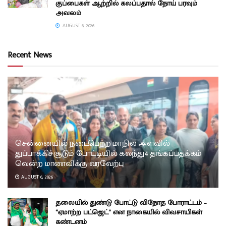
குப்பைகள் ஆற்றில் கலப்பதால் நோய் பரவும்
அவலம்
AUGUST 6, 2026
Recent News
சென்னையில் நடைபெற்ற மாநில அளவில்
துப்பாக்கிச்சூடும் போட்டியில் கலந்து4 தங்கப்பதக்கம்
வென்ற மாணவிக்கு வரவேற்பு
AUGUST 6, 2026
தலையில் துண்டு போட்டு விநோத போராட்டம் –
“ஏமாற்ற பட்ஜெட்” என நாகையில் விவசாயிகள்
கண்டனம்