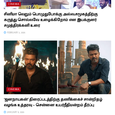
CINEMA
சினிமா வெறும் பொழுதுபோக்கு அல்ல;சமூகத்திற்கு
கருத்து சொல்லவே உழைக்கிறோம் என இயக்குனர்
சமுத்திரக்கனி உரை
FEBRUARY 3, 2026
CINEMA
‘ஜனநாயகன்’ திரைப்படத்திற்கு தணிக்கைச் சான்றிதழ்
வழங்க உத்தரவு – சென்னை உயர்நீதிமன்றம் தீர்ப்பு
JANUARY 9, 2026