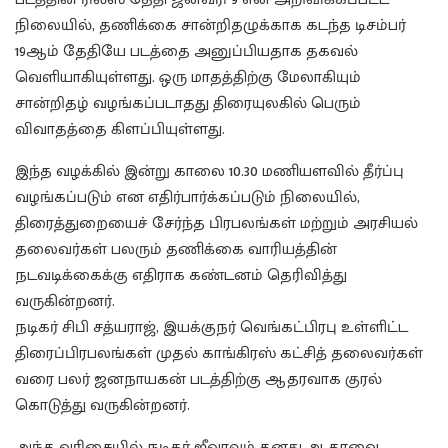
நிலையில், தணிக்கை சான்றிதழுக்காக கடந்த டிசம்பர்
19ஆம் தேதியே படத்தை அனுப்பியதாக தகவல்
வெளியாகியுள்ளது. ஒரு மாதத்திற்கு மேலாகியும்
சான்றிதழ் வழங்கப்படாதது திரையுலகில் பெரும்
விவாதத்தை கிளப்பியுள்ளது.
இந்த வழக்கில் இன்று காலை 10.30 மணியளவில் தீர்ப்பு
வழங்கப்படும் என எதிர்பார்க்கப்படும் நிலையில்,
திரைத்துறையைச் சேர்ந்த பிரபலங்கள் மற்றும் அரசியல்
தலைவர்கள் பலரும் தணிக்கை வாரியத்தின்
நடவடிக்கைக்கு எதிராக கண்டனம் தெரிவித்து
வருகின்றனர்.
நடிகர் சிபி சத்யராஜ், இயக்குநர் வெங்கட்பிரபு உள்ளிட்ட
திரைப்பிரபலங்கள் முதல் காங்கிரஸ் கட்சித் தலைவர்கள்
வரை பலர் ஜனநாயகன் படத்திற்கு ஆதரவாக குரல்
கொடுத்து வருகின்றனர்.
அந்த வரிசையில் நடிகர் ஜீவாவும் தனது ஆதரவை