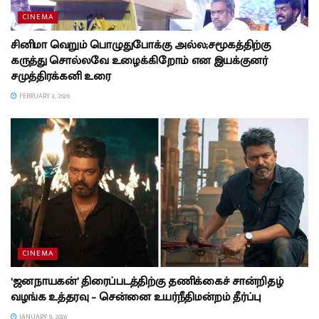
CINEMA
சினிமா வெறும் பொழுதுபோக்கு அல்ல;சமூகத்திற்கு
கருத்து சொல்லவே உழைக்கிறோம் என இயக்குனர்
சமுத்திரக்கனி உரை
FEBRUARY 3, 2026
CINEMA
‘ஜனநாயகன்’ திரைப்படத்திற்கு தணிக்கைச் சான்றிதழ்
வழங்க உத்தரவு – சென்னை உயர்நீதிமன்றம் தீர்ப்பு
JANUARY 9, 2026