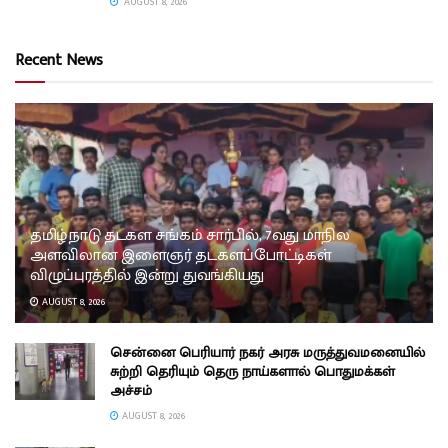
AUGUST 8, 2026
Recent News
தமிழ்நாடு தடகள சங்கம் சார்பில், 7வது மாநில
அளவிலான இளைஞர் தடகளப்போட்டிகள்
விழுப்புரத்தில் இன்று துவங்கியது
AUGUST 8, 2026
சென்னை பெரியார் நகர் அரசு மருத்துவமனையில்
சுற்றி தெரியும் தெரு நாய்களால் பொதுமக்கள்
அச்சம்
AUGUST 8, 2026