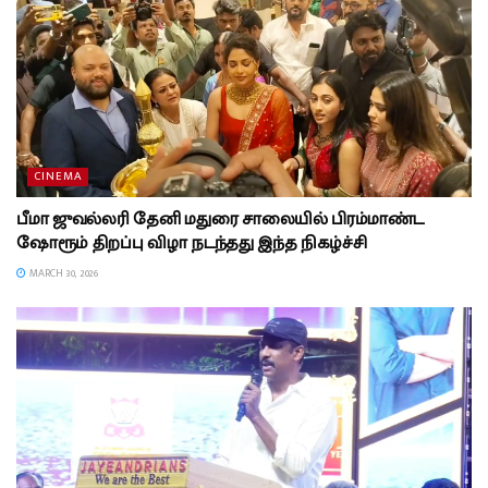
CINEMA
பீமா ஜுவல்லரி தேனி மதுரை சாலையில் பிரம்மாண்ட
ஷோரூம் திறப்பு விழா நடந்தது இந்த நிகழ்ச்சி
MARCH 30, 2026