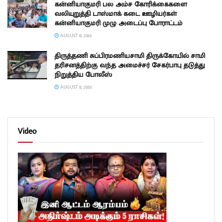
கன்னியாகுமரி பல அம்ச கோரிக்கைகளை
வலியுறுத்தி டாஸ்மாக் கடை ஊழியர்கள்
கன்னியாகுமரி முழு அடைப்பு போராட்டம்
AUGUST 8, 2026
திருத்தணி சுப்பிரமணியசாமி திருக்கோயில் சாமி
தரிசனத்திற்கு வந்த அமைச்சர் சேகர்பாபு தடுத்து
நிறுத்திய போலீஸ்
AUGUST 8, 2026
Video