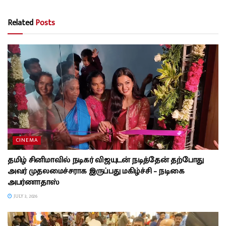
Related
Posts
CINEMA
தமிழ் சினிமாவில் நடிகர் விஜயுடன் நடித்தேன் தற்போது
அவர் முதலமைச்சராக இருப்பது மகிழ்ச்சி – நடிகை
அபர்ணாதாஸ்
JULY 3, 2026