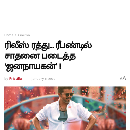
Home
Cinema
ரிலீஸ் ரத்து… ரீபண்டில்
சாதனை படைத்த
‘ஜனநாயகன்’ !
A
by
Priscilla
January 8, 2026
A