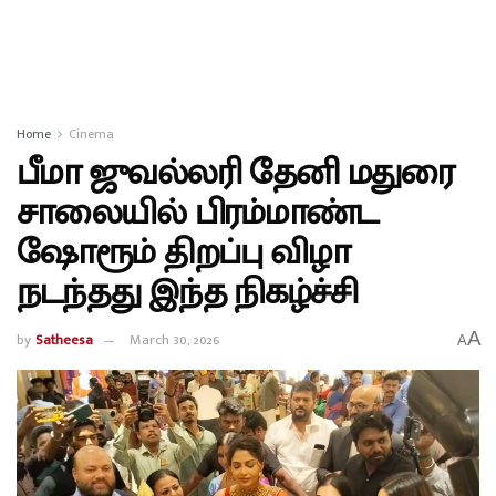
Home
Cinema
பீமா ஜுவல்லரி தேனி மதுரை
சாலையில் பிரம்மாண்ட
ஷோரூம் திறப்பு விழா
நடந்தது இந்த நிகழ்ச்சி
A
by
Satheesa
March 30, 2026
A