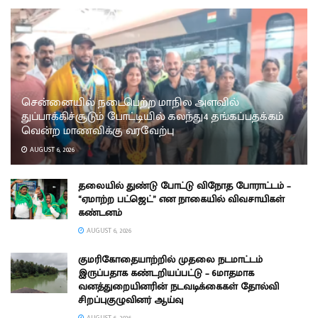
சென்னையில் நடைபெற்ற மாநில அளவில்
துப்பாக்கிச்சூடும் போட்டியில் கலந்து4 தங்கப்பதக்கம்
வென்ற மாணவிக்கு வரவேற்பு
AUGUST 6, 2026
தலையில் துண்டு போட்டு விநோத போராட்டம் –
“ஏமாற்ற பட்ஜெட்” என நாகையில் விவசாயிகள்
கண்டனம்
AUGUST 6, 2026
குமரிகோதையாற்றில் முதலை நடமாட்டம்
இருப்பதாக கண்டறியப்பட்டு – 6மாதமாக
வனத்துறையினரின் நடவடிக்கைகள் தோல்வி
சிறப்புகுழுவினர் ஆய்வு
AUGUST 6, 2026