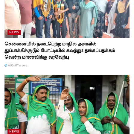
NEWS
சென்னையில் நடைபெற்ற மாநில அளவில்
துப்பாக்கிச்சூடும் போட்டியில் கலந்து4 தங்கப்பதக்கம்
வென்ற மாணவிக்கு வரவேற்பு
AUGUST 6, 2026
NEWS