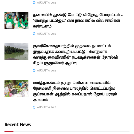
AUGUST 6, 2026
தலையில் துண்டு போட்டு விநோத போராட்டம் –
“ஏமாற்ற பட்ஜெட்” என நாகையில் விவசாயிகள்
கண்டனம்
AUGUST 6, 2026
குமரிகோதையாற்றில் முதலை நடமாட்டம்
இருப்பதாக கண்டறியப்பட்டு – 6மாதமாக
வனத்துறையினரின் நடவடிக்கைகள் தோல்வி
சிறப்புகுழுவினர் ஆய்வு
AUGUST 6, 2026
மார்த்தாண்டம் ஞாறாம்விளை சாலையில்
நேசமணி நினைவு பாலத்தில் கொட்டப்படும்
குப்பைகள் ஆற்றில் கலப்பதால் நோய் பரவும்
அவலம்
AUGUST 6, 2026
Recent News