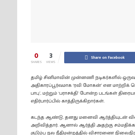
0
3
Share on Facebook
SHARES
VIEWS
தமிழ் சினிமாவின் முன்னணி நடிகர்களில் ஒரு
அதிகாரப்பூர்வமாக ‘ரவி மோகன்’ என மாற்றிக் கொ
பாபு’, மற்றும் ‘பராசக்தி’ போன்ற படங்கள் திரைய
எதிர்பார்ப்பில் காத்திருக்கிறார்கள்.
கடந்த ஆண்டு, தனது மனைவி ஆர்த்தியுடன் வி
அறிவித்தார். ஆனால் ஆர்த்தி அதற்கு சம்மதிக்கா
குடும்ப நல நீதிமன்றத்தில் விசாரணை நிலைநிறு