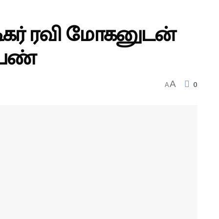
டிகர் ரவி மோகனுடன்
ெண்
0
A
A