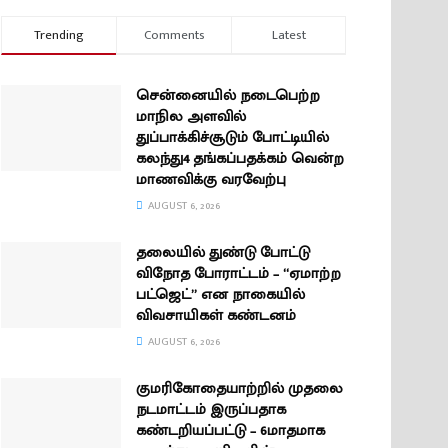
Trending
Comments
Latest
சென்னையில் நடைபெற்ற
மாநில அளவில்
துப்பாக்கிச்சூடும் போட்டியில்
கலந்து4 தங்கப்பதக்கம் வென்ற
மாணவிக்கு வரவேற்பு
AUGUST 6, 2026
தலையில் துண்டு போட்டு
விநோத போராட்டம் – “ஏமாற்ற
பட்ஜெட்” என நாகையில்
விவசாயிகள் கண்டனம்
AUGUST 6, 2026
குமரிகோதையாற்றில் முதலை
நடமாட்டம் இருப்பதாக
கண்டறியப்பட்டு – 6மாதமாக