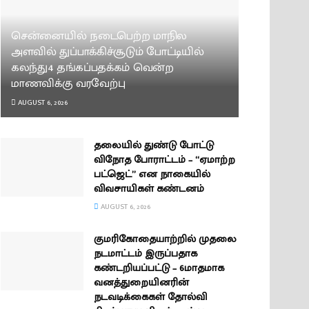
சென்னையில் நடைபெற்ற மாநில
அளவில் துப்பாக்கிச்சூடும் போட்டியில்
கலந்து4 தங்கப்பதக்கம் வென்ற
மாணவிக்கு வரவேற்பு
AUGUST 6, 2026
தலையில் துண்டு போட்டு
விநோத போராட்டம் – “ஏமாற்ற
பட்ஜெட்” என நாகையில்
விவசாயிகள் கண்டனம்
AUGUST 6, 2026
குமரிகோதையாற்றில் முதலை
நடமாட்டம் இருப்பதாக
கண்டறியப்பட்டு – 6மாதமாக
வனத்துறையினரின்
நடவடிக்கைகள் தோல்வி