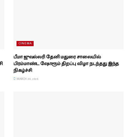
CINEMA
பீமா ஜுவல்லரி தேனி மதுரை சாலையில்
சி
பிரம்மாண்ட ஷோரூம் திறப்பு விழா நடந்தது இந்த
நிகழ்ச்சி
MARCH 30, 2026