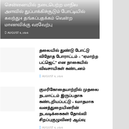
சென்னையில் நடைபெற்ற மாநில
அளவில் துப்பாக்கிச்சூடும் போட்டியில்
கலந்து4 தங்கப்பதக்கம் வென்ற
மாணவிக்கு வரவேற்பு
AUGUST 6, 2026
தலையில் துண்டு போட்டு
விநோத போராட்டம் – “ஏமாற்ற
பட்ஜெட்” என நாகையில்
விவசாயிகள் கண்டனம்
AUGUST 6, 2026
குமரிகோதையாற்றில் முதலை
நடமாட்டம் இருப்பதாக
கண்டறியப்பட்டு – 6மாதமாக
வனத்துறையினரின்
நடவடிக்கைகள் தோல்வி
சிறப்புகுழுவினர் ஆய்வு
AUGUST 6, 2026