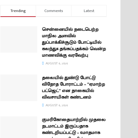
Trending
Comments
Latest
சென்னையில் நடைபெற்ற
மாநில அளவில்
துப்பாக்கிச்சூடும் போட்டியில்
கலந்து4 தங்கப்பதக்கம் வென்ற
மாணவிக்கு வரவேற்பு
AUGUST 6, 2026
தலையில் துண்டு போட்டு
விநோத போராட்டம் – “ஏமாற்ற
பட்ஜெட்” என நாகையில்
விவசாயிகள் கண்டனம்
AUGUST 6, 2026
குமரிகோதையாற்றில் முதலை
நடமாட்டம் இருப்பதாக
கண்டறியப்பட்டு – 6மாதமாக