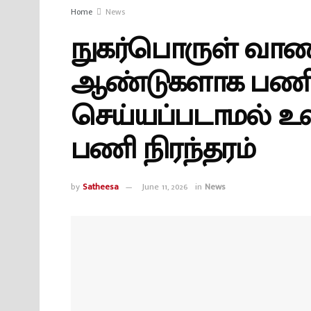
Home
News
நுகர்பொருள் வாணிப
ஆண்டுகளாக பணி ந
செய்யப்படாமல் உ
பணி நிரந்தரம்
by
Satheesa
June 11, 2026
in
News