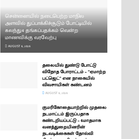
சென்னையில் நடைபெற்ற மாநில
அளவில் துப்பாக்கிச்சூடும் போட்டியில்
கலந்து4 தங்கப்பதக்கம் வென்ற
மாணவிக்கு வரவேற்பு
AUGUST 6, 2026
தலையில் துண்டு போட்டு
விநோத போராட்டம் – “ஏமாற்ற
பட்ஜெட்” என நாகையில்
விவசாயிகள் கண்டனம்
AUGUST 6, 2026
குமரிகோதையாற்றில் முதலை
நடமாட்டம் இருப்பதாக
கண்டறியப்பட்டு – 6மாதமாக
வனத்துறையினரின்
நடவடிக்கைகள் தோல்வி