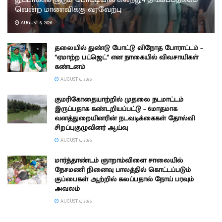
வென்ற மாணவிக்கு வரவேற்பு
AUGUST 6, 2026
தலையில் துண்டு போட்டு விநோத போராட்டம் –
“ஏமாற்ற பட்ஜெட்” என நாகையில் விவசாயிகள்
கண்டனம்
AUGUST 6, 2026
குமரிகோதையாற்றில் முதலை நடமாட்டம்
இருப்பதாக கண்டறியப்பட்டு – 6மாதமாக
வனத்துறையினரின் நடவடிக்கைகள் தோல்வி
சிறப்புகுழுவினர் ஆய்வு
AUGUST 6, 2026
மார்த்தாண்டம் ஞாறாம்விளை சாலையில்
நேசமணி நினைவு பாலத்தில் கொட்டப்படும்
குப்பைகள் ஆற்றில் கலப்பதால் நோய் பரவும்
அவலம்
AUGUST 6, 2026