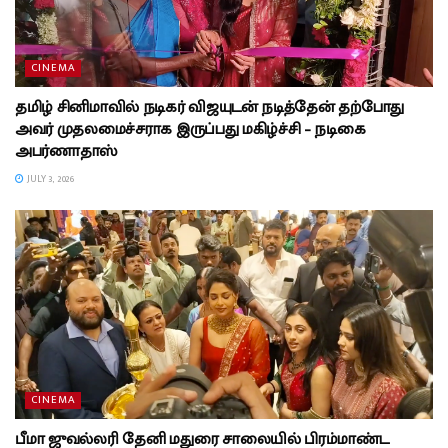
CINEMA
தமிழ் சினிமாவில் நடிகர் விஜயுடன் நடித்தேன் தற்போது
அவர் முதலமைச்சராக இருப்பது மகிழ்ச்சி – நடிகை
அபர்ணாதாஸ்
JULY 3, 2026
CINEMA
பீமா ஜுவல்லரி தேனி மதுரை சாலையில் பிரம்மாண்ட