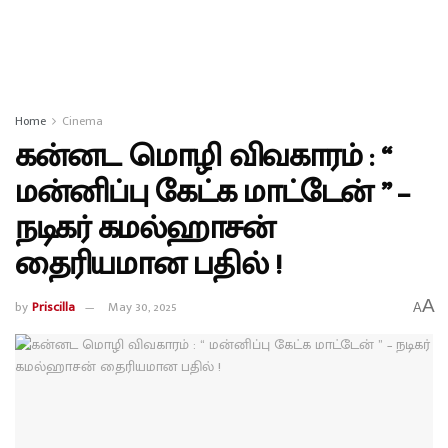
Home
Cinema
கன்னட மொழி விவகாரம் : “
மன்னிப்பு கேட்க மாட்டேன் ” –
நடிகர் கமல்ஹாசன்
தைரியமான பதில் !
A
by
Priscilla
May 30, 2025
A