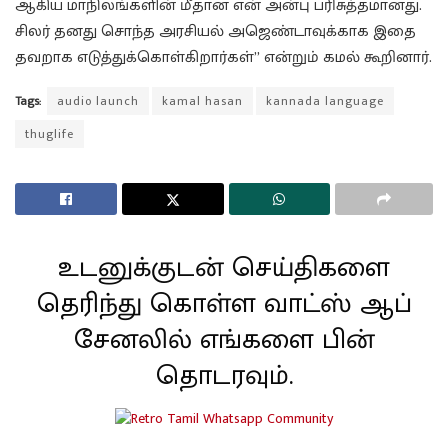
ஆகிய மாநிலங்களின் மீதான என் அன்பு பரிசுத்தமானது.
சிலர் தனது சொந்த அரசியல் அஜெண்டாவுக்காக இதை
தவறாக எடுத்துக்கொள்கிறார்கள்” என்றும் கமல் கூறினார்.
Tags:
audio launch
kamal hasan
kannada language
thuglife
உடனுக்குடன் செய்திகளை
தெரிந்து கொள்ள வாட்ஸ் ஆப்
சேனலில் எங்களை பின்
தொடரவும்.