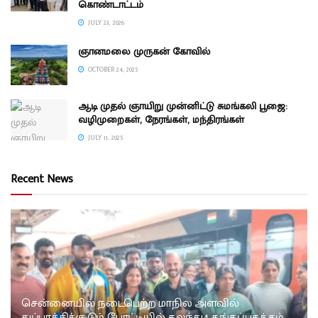
கொண்டாட்டம்
JULY 23, 2026
ஞானமலை முருகன் கோவில்
OCTOBER 24, 2025
ஆடி முதல் ஞாயிறு முன்னிட்டு சுமங்கலி பூஜை:
வழிமுறைகள், நேரங்கள், மந்திரங்கள்
JULY 11, 2025
Recent News
சென்னையில் நடைபெற்ற மாநில அளவில்
துப்பாக்கிச்சூடும் போட்டியில் கலந்து4 தங்கப்பதக்கம்