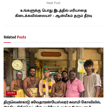
Next Post
உங்களுக்கு பொது இடத்தில் மரியாதை
கிடைக்கவில்லையா? – ஆன்மீகம் தரும் தீர்வு
Related
Posts
NEWS
திருவெண்காடு சுவேதாரண்யேஸ்வரர் சுவாமி கோவிலில்,