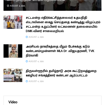
AUGUST 4, 2026
சட்டமன்ற எதிர்க்கட்சித்தலைவர் உதயநிதி
ஸ்டாலினை கைது செய்ததை கண்டித்து விழுப்புரம்
சட்டமன்ற உறுப்பினர் லட்சுமணன் தலைமையில்
DMK-வினர் சாலைமறியல்
AUGUST 4, 2026
அரசியல் நாகரிகத்தை மீறும் பேச்சுக்கு கடும்
கண்டனம்!முன்னாள் MLA Dr .விஜயதரணி, TVK
நிர்வாகி
AUGUST 4, 2026
திருவள்ளூரில் தமிழ்நாடு அரசு கூட்டுறவுத்துறை
ஊழியர் சங்கத்தினர் கண்டன ஆர்ப்பாட்டம்
AUGUST 4, 2026
Video