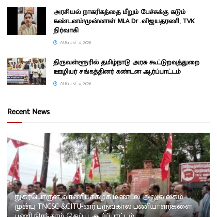
அரசியல் நாகரிகத்தை மீறும் பேச்சுக்கு கடும்
கண்டனம்!முன்னாள் MLA Dr .விஜயதரணி, TVK
நிர்வாகி
AUGUST 4, 2026
திருவள்ளூரில் தமிழ்நாடு அரசு கூட்டுறவுத்துறை
ஊழியர் சங்கத்தினர் கண்டன ஆர்ப்பாட்டம்
AUGUST 4, 2026
Recent News
நுகர்பொருள் வாணிபக்கழக மண்டல அலுவலகம்
முன்பு TNCSC &CITU-னர் பருவகால பணியாளர்களை
பணி நிரந்தரம் செய்ய ஆர்ப்பாட்டம்