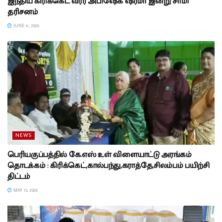
இந்திய கிரிக்கெட் வீரர் அபிஷேக் ஷர்மா இன்று சாமி
தரிசனம்
JUNE 11, 2026
NEWS
பெரியகுப்பத்தில் கே.எஸ் உள் விளையாட்டு அரங்கம்
தொடக்கம் : கிரிக்கெட்,கால்பந்து,கராத்தே,சிலம்பம் பயிற்சி
திட்டம்
MAY 15, 2026