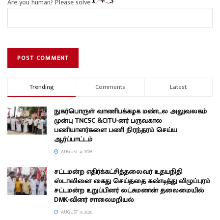
Are you human? Please solve:
Trending
Comments
Latest
நுகர்பொருள் வாணிபக்கழக மண்டல அலுவலகம்
முன்பு TNCSC &CITU-னர் பருவகால
பணியாளர்களை பணி நிரந்தரம் செய்ய
ஆர்ப்பாட்டம்
AUGUST 4, 2026
சட்டமன்ற எதிர்க்கட்சித்தலைவர் உதயநிதி
ஸ்டாலினை கைது செய்ததை கண்டித்து விழுப்புரம்
சட்டமன்ற உறுப்பினர் லட்சுமணன் தலைமையில்
DMK-வினர் சாலைமறியல்
AUGUST 4, 2026