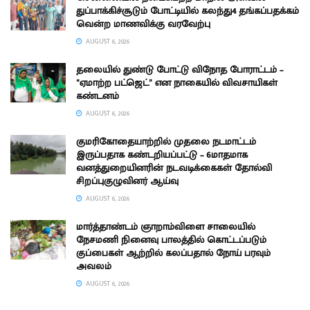
துப்பாக்கிச்சூடும் போட்டியில் கலந்து4 தங்கப்பதக்கம்
வென்ற மாணவிக்கு வரவேற்பு
AUGUST 6, 2026
தலையில் துண்டு போட்டு விநோத போராட்டம் –
“ஏமாற்ற பட்ஜெட்” என நாகையில் விவசாயிகள்
கண்டனம்
AUGUST 6, 2026
குமரிகோதையாற்றில் முதலை நடமாட்டம்
இருப்பதாக கண்டறியப்பட்டு – 6மாதமாக
வனத்துறையினரின் நடவடிக்கைகள் தோல்வி
சிறப்புகுழுவினர் ஆய்வு
AUGUST 6, 2026
மார்த்தாண்டம் ஞாறாம்விளை சாலையில்
நேசமணி நினைவு பாலத்தில் கொட்டப்படும்
குப்பைகள் ஆற்றில் கலப்பதால் நோய் பரவும்
அவலம்
AUGUST 6, 2026