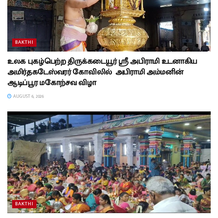
BAKTHI
உலக புகழ்பெற்ற திருக்கடையூர் ஸ்ரீ அபிராமி உடனாகிய
அமிர்தகடேஸ்வரர் கோவிலில் அபிராமி அம்மனின்
ஆடிப்பூர மகோற்சவ விழா
AUGUST 6, 2026
BAKTHI