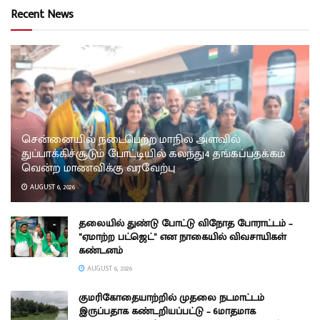
Recent News
சென்னையில் நடைபெற்ற மாநில அளவில்
துப்பாக்கிச்சூடும் போட்டியில் கலந்து4 தங்கப்பதக்கம்
வென்ற மாணவிக்கு வரவேற்பு
AUGUST 6, 2026
தலையில் துண்டு போட்டு விநோத போராட்டம் –
“ஏமாற்ற பட்ஜெட்” என நாகையில் விவசாயிகள்
கண்டனம்
AUGUST 6, 2026
குமரிகோதையாற்றில் முதலை நடமாட்டம்
இருப்பதாக கண்டறியப்பட்டு – 6மாதமாக