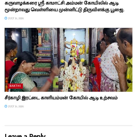
கருவாழக்கரை ஸ்ரீ காமாட்சி அம்மன் கோயிலில் ஆடி
மூன்றாவது வெள்ளியை முன்னிட்டு திருவிளக்கு பூஜை.
JULY 31, 2026
BAKTHI
சீர்காழி இரட்டை காளியம்மன் கோயில் ஆடி உற்சவம்
JULY 31, 2026