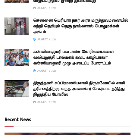
விழுப்புரத்தில் இன்று துவங்கியது
AUGUST 8, 2026
சென்னை பெரியார் நகர் அரசு மருத்துவமனையில்
சுற்றி தெரியும் தெரு நாய்களால் பொதுமக்கள்
அச்சம்
AUGUST 8, 2026
கன்னியாகுமரி பல அம்ச கோரிக்கைகளை
வலியுறுத்தி டாஸ்மாக் கடை ஊழியர்கள்
கன்னியாகுமரி முழு அடைப்பு போராட்டம்
AUGUST 8, 2026
திருத்தணி சுப்பிரமணியசாமி திருக்கோயில் சாமி
தரிசனத்திற்கு வந்த அமைச்சர் சேகர்பாபு தடுத்து
நிறுத்திய போலீஸ்
AUGUST 8, 2026
Recent News