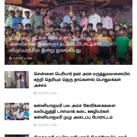
தமிழ்நாடு தடகள சங்கம் சார்பில், 7வது மாநில
அளவிலான இளைஞர் தடகளப்போட்டிகள்
விழுப்புரத்தில் இன்று துவங்கியது
AUGUST 8, 2026
சென்னை பெரியார் நகர் அரசு மருத்துவமனையில்
சுற்றி தெரியும் தெரு நாய்களால் பொதுமக்கள்
அச்சம்
AUGUST 8, 2026
கன்னியாகுமரி பல அம்ச கோரிக்கைகளை
வலியுறுத்தி டாஸ்மாக் கடை ஊழியர்கள்
கன்னியாகுமரி முழு அடைப்பு போராட்டம்
AUGUST 8, 2026