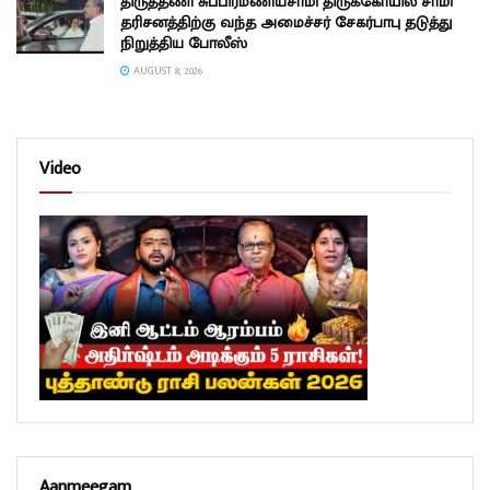
திருத்தணி சுப்பிரமணியசாமி திருக்கோயில் சாமி
தரிசனத்திற்கு வந்த அமைச்சர் சேகர்பாபு தடுத்து
நிறுத்திய போலீஸ்
AUGUST 8, 2026
Video
Aanmeegam