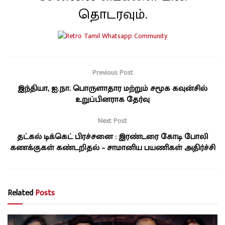
தொடரவும்.
Previous Post
இந்தியா, ஐ.நா. பொருளாதார மற்றும் சமூக கவுன்சில்
உறுப்பினராக தேர்வு
Next Post
தட்கல் டிக்கெட் பிரச்சனை : இரண்டரை கோடி போலி
கணக்குகள் கண்டறிதல் – சாமானிய பயணிகள் அதிர்ச்சி
Related
Posts