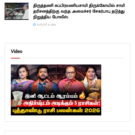
திருத்தணி சுப்பிரமணியசாமி திருக்கோயில் சாமி
தரிசனத்திற்கு வந்த அமைச்சர் சேகர்பாபு தடுத்து
நிறுத்திய போலீஸ்
AUGUST 8, 2026
Video