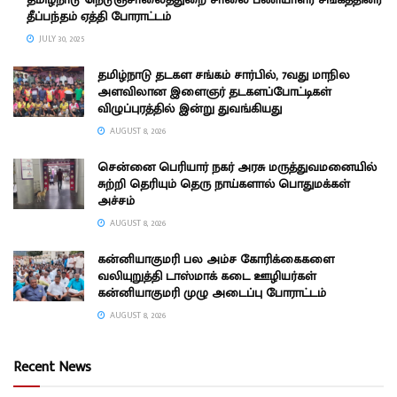
தீப்பந்தம் ஏத்தி போராட்டம்
JULY 30, 2025
தமிழ்நாடு தடகள சங்கம் சார்பில், 7வது மாநில
அளவிலான இளைஞர் தடகளப்போட்டிகள்
விழுப்புரத்தில் இன்று துவங்கியது
AUGUST 8, 2026
சென்னை பெரியார் நகர் அரசு மருத்துவமனையில்
சுற்றி தெரியும் தெரு நாய்களால் பொதுமக்கள்
அச்சம்
AUGUST 8, 2026
கன்னியாகுமரி பல அம்ச கோரிக்கைகளை
வலியுறுத்தி டாஸ்மாக் கடை ஊழியர்கள்
கன்னியாகுமரி முழு அடைப்பு போராட்டம்
AUGUST 8, 2026
Recent News