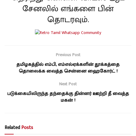
சேனலில் எங்களை பின்
தொடரவும்.
Previous Post
தமிழகத்தில் எம்பி, எம்எல்ஏக்களின் தூக்கத்தை
தொலைக்க வைத்த சென்னை ஹைகோர்ட் !
Next Post
படுக்கையிலிருந்த தந்தைக்கு தின்னர் ஊற்றி தீ வைத்த
மகன் !
Related
Posts