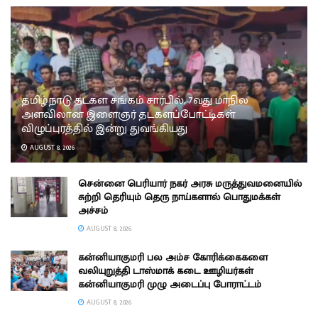
தமிழ்நாடு தடகள சங்கம் சார்பில், 7வது மாநில
அளவிலான இளைஞர் தடகளப்போட்டிகள்
விழுப்புரத்தில் இன்று துவங்கியது
AUGUST 8, 2026
சென்னை பெரியார் நகர் அரசு மருத்துவமனையில்
சுற்றி தெரியும் தெரு நாய்களால் பொதுமக்கள்
அச்சம்
AUGUST 8, 2026
கன்னியாகுமரி பல அம்ச கோரிக்கைகளை
வலியுறுத்தி டாஸ்மாக் கடை ஊழியர்கள்
கன்னியாகுமரி முழு அடைப்பு போராட்டம்
AUGUST 8, 2026