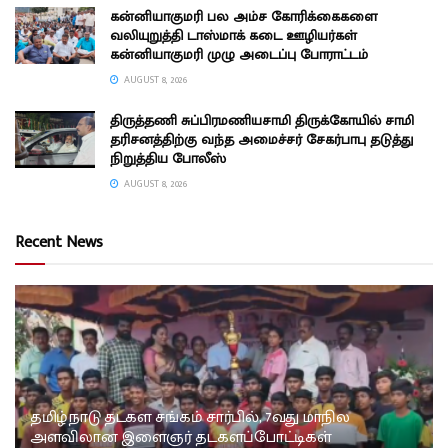
கன்னியாகுமரி பல அம்ச கோரிக்கைகளை
வலியுறுத்தி டாஸ்மாக் கடை ஊழியர்கள்
கன்னியாகுமரி முழு அடைப்பு போராட்டம்
AUGUST 8, 2026
திருத்தணி சுப்பிரமணியசாமி திருக்கோயில் சாமி
தரிசனத்திற்கு வந்த அமைச்சர் சேகர்பாபு தடுத்து
நிறுத்திய போலீஸ்
AUGUST 8, 2026
Recent News
தமிழ்நாடு தடகள சங்கம் சார்பில், 7வது மாநில
அளவிலான இளைஞர் தடகளப்போட்டிகள்