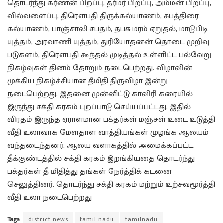
தொடர்ந்து கர்ணன் பிறப்பு, தர்மர் பிறப்பு, அம்மன் பிறப்பு,
வில்வளைப்பு, திரௌபதி திருக்கல்யாணம், சுபத்திரை
கல்யாணம், பாஞ்சாலி சபதம், தபசு மரம் ஏறுதல், மாடுபிடி
யுத்தம், அரவாணி யுத்தம், துரியோதனன் தொடை முறிவு
படுகளம், திரௌபதி கூந்தல் முடித்தல் உள்ளிட்ட பல்வேறு
நிகழ்வுகள் தினம் தோறும் நடைபெற்றது. விழாவின்
முக்கிய நிகழ்ச்சியான தீமிதி திருவிழா இன்று
நடைபெற்றது. இதனை முன்னிட்டு காவிரி கரையில்
இருந்து சக்தி கரகம் புறப்பாடு செய்யப்பட்டது. இதில்
விரதம் இருந்த ஏராளமான பக்தர்கள் மஞ்சள் உடை உடுத்தி
வீதி உலாவாக மேளதாள வாத்தியங்கள் முழங்க ஆலயம்
வந்தடைந்தனர். ஆலய வளாகத்தில் அமைக்கப்பட்ட
தீக்குண்டத்தில் சக்தி கரகம் இறங்கியதை தொடர்ந்து
பக்தர்கள் தீ மிதித்து தங்கள் நேர்த்திக் கடனை
செலுத்தினர். தொடர்ந்து சக்தி கரகம் மற்றும் உற்சவமூர்த்தி
வீதி உலா நடைபெற்றது
Tags:
district news
tamil nadu
tamilnadu