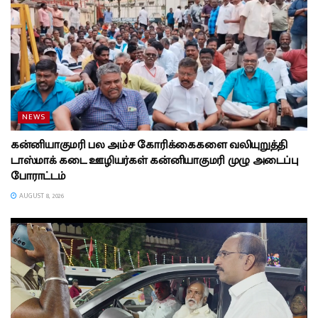
NEWS
கன்னியாகுமரி பல அம்ச கோரிக்கைகளை வலியுறுத்தி
டாஸ்மாக் கடை ஊழியர்கள் கன்னியாகுமரி முழு அடைப்பு
போராட்டம்
AUGUST 8, 2026