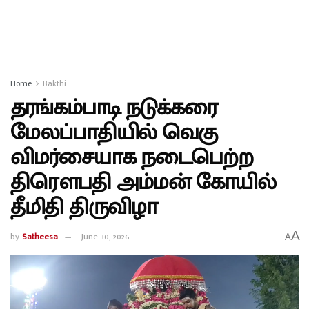
Home
Bakthi
தரங்கம்பாடி நடுக்கரை
மேலப்பாதியில் வெகு
விமர்சையாக நடைபெற்ற
திரௌபதி அம்மன் கோயில்
தீமிதி திருவிழா
A
by
Satheesa
June 30, 2026
A