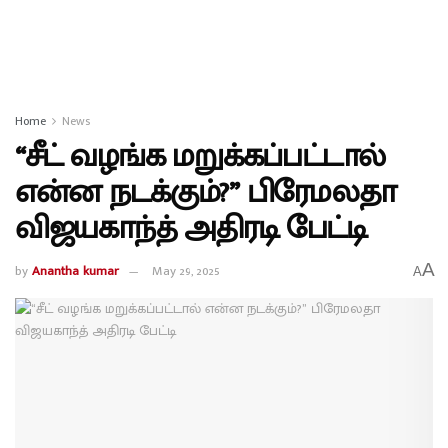
Home
News
“சீட் வழங்க மறுக்கப்பட்டால்
என்ன நடக்கும்?” பிரேமலதா
விஜயகாந்த் அதிரடி பேட்டி
A
by
Anantha kumar
May 29, 2025
A