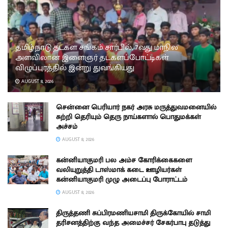
தமிழ்நாடு தடகள சங்கம் சார்பில், 7வது மாநில
அளவிலான இளைஞர் தடகளப்போட்டிகள்
விழுப்புரத்தில் இன்று துவங்கியது
AUGUST 8, 2026
சென்னை பெரியார் நகர் அரசு மருத்துவமனையில்
சுற்றி தெரியும் தெரு நாய்களால் பொதுமக்கள்
அச்சம்
AUGUST 8, 2026
கன்னியாகுமரி பல அம்ச கோரிக்கைகளை
வலியுறுத்தி டாஸ்மாக் கடை ஊழியர்கள்
கன்னியாகுமரி முழு அடைப்பு போராட்டம்
AUGUST 8, 2026
திருத்தணி சுப்பிரமணியசாமி திருக்கோயில் சாமி
தரிசனத்திற்கு வந்த அமைச்சர் சேகர்பாபு தடுத்து