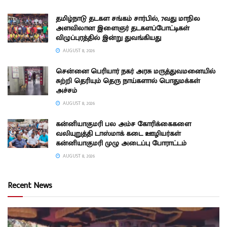
தமிழ்நாடு தடகள சங்கம் சார்பில், 7வது மாநில
அளவிலான இளைஞர் தடகளப்போட்டிகள்
விழுப்புரத்தில் இன்று துவங்கியது
AUGUST 8, 2026
சென்னை பெரியார் நகர் அரசு மருத்துவமனையில்
சுற்றி தெரியும் தெரு நாய்களால் பொதுமக்கள்
அச்சம்
AUGUST 8, 2026
கன்னியாகுமரி பல அம்ச கோரிக்கைகளை
வலியுறுத்தி டாஸ்மாக் கடை ஊழியர்கள்
கன்னியாகுமரி முழு அடைப்பு போராட்டம்
AUGUST 8, 2026
Recent News