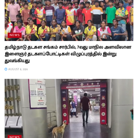
NEWS
தமிழ்நாடு தடகள சங்கம் சார்பில், 7வது மாநில அளவிலான
இளைஞர் தடகளப்போட்டிகள் விழுப்புரத்தில் இன்று
துவங்கியது
AUGUST 8, 2026
NEWS