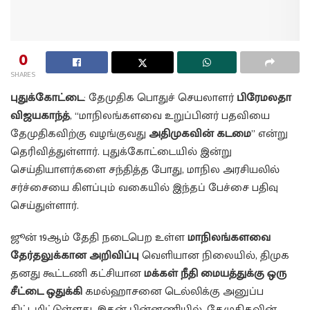
0
SHARES
புதுக்கோட்டை
: தேமுதிக பொதுச் செயலாளர்
பிரேமலதா
விஜயகாந்த்
, “மாநிலங்களவை உறுப்பினர் பதவியை
தேமுதிகவிற்கு வழங்குவது
அதிமுகவின் கடமை
” என்று
தெரிவித்துள்ளார். புதுக்கோட்டையில் இன்று
செய்தியாளர்களை சந்தித்த போது, மாநில அரசியலில்
சர்ச்சையை கிளப்பும் வகையில் இந்தப் பேச்சை பதிவு
செய்துள்ளார்.
ஜூன் 19ஆம் தேதி நடைபெற உள்ள
மாநிலங்களவை
தேர்தலுக்கான அறிவிப்பு
வெளியான நிலையில், திமுக
தனது கூட்டணி கட்சியான
மக்கள் நீதி மையத்துக்கு ஒரு
சீட்டை ஒதுக்கி
கமல்ஹாசனை டெல்லிக்கு அனுப்ப
திட்டமிட்டுள்ளது. இதன் பின்னணியில், தேமுதிகவின்