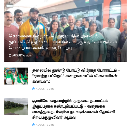
சென்னையில் நடைபெற்ற மாநில அளவில்
துப்பாக்கிச்சூடும் போட்டியில் கலந்து4 தங்கப்பதக்கம்
வென்ற மாணவிக்கு வரவேற்பு
AUGUST 6, 2026
தலையில் துண்டு போட்டு விநோத போராட்டம் –
“ஏமாற்ற பட்ஜெட்” என நாகையில் விவசாயிகள்
கண்டனம்
AUGUST 6, 2026
குமரிகோதையாற்றில் முதலை நடமாட்டம்
இருப்பதாக கண்டறியப்பட்டு – 6மாதமாக
வனத்துறையினரின் நடவடிக்கைகள் தோல்வி
சிறப்புகுழுவினர் ஆய்வு
AUGUST 6, 2026