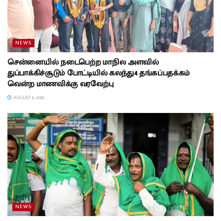
NEWS
சென்னையில் நடைபெற்ற மாநில அளவில்
துப்பாக்கிச்சூடும் போட்டியில் கலந்து4 தங்கப்பதக்கம்
வென்ற மாணவிக்கு வரவேற்பு
AUGUST 6, 2026
NEWS