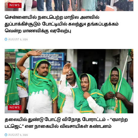
NEWS
சென்னையில் நடைபெற்ற மாநில அளவில்
துப்பாக்கிச்சூடும் போட்டியில் கலந்து4 தங்கப்பதக்கம்
வென்ற மாணவிக்கு வரவேற்பு
AUGUST 6, 2026
NEWS
தலையில் துண்டு போட்டு விநோத போராட்டம் – “ஏமாற்ற
பட்ஜெட்” என நாகையில் விவசாயிகள் கண்டனம்
AUGUST 6, 2026