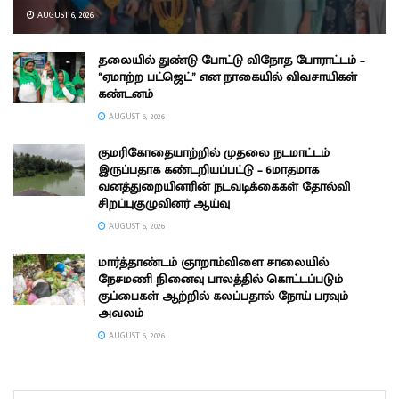
AUGUST 6, 2026
தலையில் துண்டு போட்டு விநோத போராட்டம் –
“ஏமாற்ற பட்ஜெட்” என நாகையில் விவசாயிகள்
கண்டனம்
AUGUST 6, 2026
குமரிகோதையாற்றில் முதலை நடமாட்டம்
இருப்பதாக கண்டறியப்பட்டு – 6மாதமாக
வனத்துறையினரின் நடவடிக்கைகள் தோல்வி
சிறப்புகுழுவினர் ஆய்வு
AUGUST 6, 2026
மார்த்தாண்டம் ஞாறாம்விளை சாலையில்
நேசமணி நினைவு பாலத்தில் கொட்டப்படும்
குப்பைகள் ஆற்றில் கலப்பதால் நோய் பரவும்
அவலம்
AUGUST 6, 2026