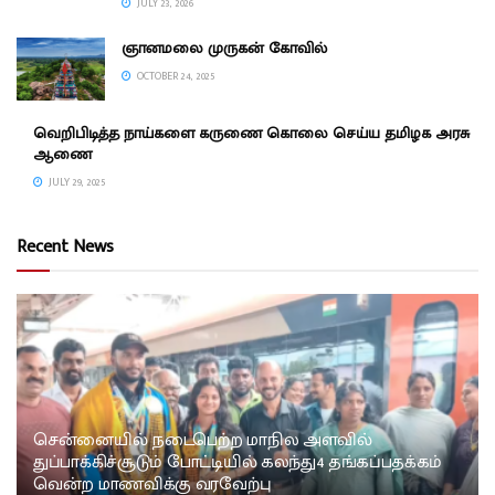
JULY 23, 2026
ஞானமலை முருகன் கோவில்
OCTOBER 24, 2025
வெறிபிடித்த நாய்களை கருணை கொலை செய்ய தமிழக அரசு
ஆணை
JULY 29, 2025
Recent News
சென்னையில் நடைபெற்ற மாநில அளவில்
துப்பாக்கிச்சூடும் போட்டியில் கலந்து4 தங்கப்பதக்கம்
வென்ற மாணவிக்கு வரவேற்பு