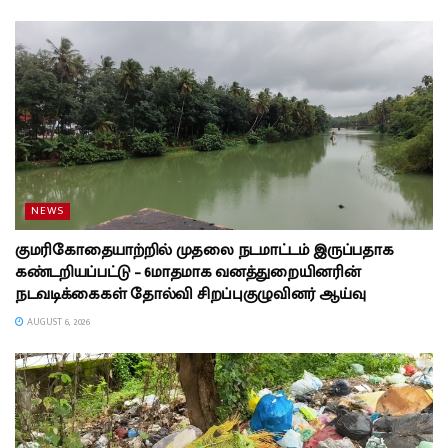
NEWS
குமரிகோதையாற்றில் முதலை நடமாட்டம் இருப்பதாக
கண்டறியப்பட்டு – 6மாதமாக வனத்துறையினரின்
நடவடிக்கைகள் தோல்வி சிறப்புகுழுவினர் ஆய்வு
AUGUST 6, 2026