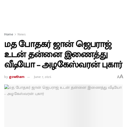
Home
News
மத போதகர் ஜான் ஜெபராஜ்
உடன் தன்னை இணைத்து
வீடியோ – அழகேஸ்வரன் புகார்
A
by
gowtham
June 7, 2025
A