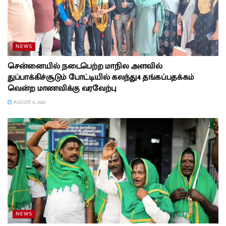
NEWS
சென்னையில் நடைபெற்ற மாநில அளவில்
துப்பாக்கிச்சூடும் போட்டியில் கலந்து4 தங்கப்பதக்கம்
வென்ற மாணவிக்கு வரவேற்பு
AUGUST 6, 2026
NEWS