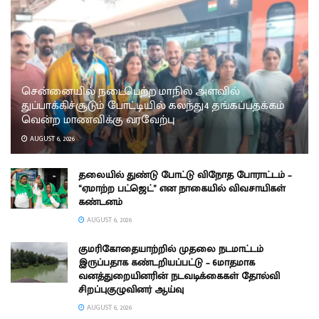
சென்னையில் நடைபெற்ற மாநில அளவில்
துப்பாக்கிச்சூடும் போட்டியில் கலந்து4 தங்கப்பதக்கம்
வென்ற மாணவிக்கு வரவேற்பு
AUGUST 6, 2026
தலையில் துண்டு போட்டு விநோத போராட்டம் –
“ஏமாற்ற பட்ஜெட்” என நாகையில் விவசாயிகள்
கண்டனம்
AUGUST 6, 2026
குமரிகோதையாற்றில் முதலை நடமாட்டம்
இருப்பதாக கண்டறியப்பட்டு – 6மாதமாக
வனத்துறையினரின் நடவடிக்கைகள் தோல்வி
சிறப்புகுழுவினர் ஆய்வு
AUGUST 6, 2026