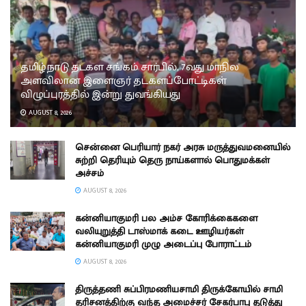
தமிழ்நாடு தடகள சங்கம் சார்பில், 7வது மாநில
அளவிலான இளைஞர் தடகளப்போட்டிகள்
விழுப்புரத்தில் இன்று துவங்கியது
AUGUST 8, 2026
சென்னை பெரியார் நகர் அரசு மருத்துவமனையில்
சுற்றி தெரியும் தெரு நாய்களால் பொதுமக்கள்
அச்சம்
AUGUST 8, 2026
கன்னியாகுமரி பல அம்ச கோரிக்கைகளை
வலியுறுத்தி டாஸ்மாக் கடை ஊழியர்கள்
கன்னியாகுமரி முழு அடைப்பு போராட்டம்
AUGUST 8, 2026
திருத்தணி சுப்பிரமணியசாமி திருக்கோயில் சாமி
தரிசனத்திற்கு வந்த அமைச்சர் சேகர்பாபு தடுத்து