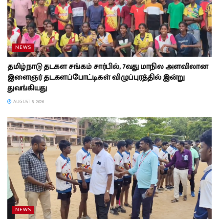
NEWS
தமிழ்நாடு தடகள சங்கம் சார்பில், 7வது மாநில அளவிலான
இளைஞர் தடகளப்போட்டிகள் விழுப்புரத்தில் இன்று
துவங்கியது
AUGUST 8, 2026
NEWS