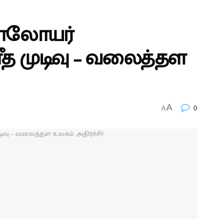
பாலோயர்
ீத முடிவு – வலைத்தள
0
A
A