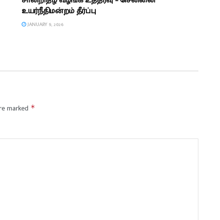
சான்றிதழ் வழங்க உத்தரவு – சென்னை
உயர்நீதிமன்றம் தீர்ப்பு
JANUARY 9, 2026
are marked
*