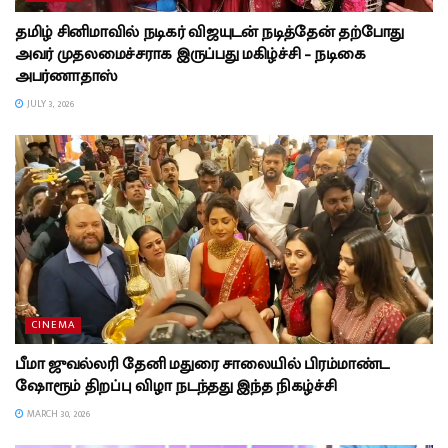
தமிழ் சினிமாவில் நடிகர் விஜயுடன் நடித்தேன் தற்போது
அவர் முதலமைச்சராக இருப்பது மகிழ்ச்சி – நடிகை
அபர்ணாதாஸ்
JULY 3, 2026
CINEMA
பீமா ஜுவல்லரி தேனி மதுரை சாலையில் பிரம்மாண்ட
ஷோரூம் திறப்பு விழா நடந்தது இந்த நிகழ்ச்சி
MARCH 30, 2026