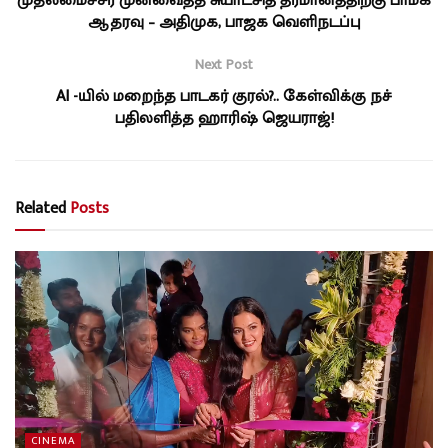
முதலமைச்சர் முன்வைத்த சுயாட்சித் தீர்மானத்திற்கு பாமக
ஆதரவு – அதிமுக, பாஜக வெளிநடப்பு
Next Post
AI -யில் மறைந்த பாடகர் குரல்?.. கேள்விக்கு நச்
பதிலளித்த ஹாரிஷ் ஜெயராஜ்!
Related
Posts
CINEMA