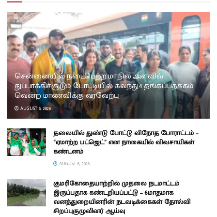
சென்னையில் நடைபெற்ற மாநில அளவில்
துப்பாக்கிச்சூடும் போட்டியில் கலந்து4 தங்கப்பதக்கம்
வென்ற மாணவிக்கு வரவேற்பு
AUGUST 6, 2026
தலையில் துண்டு போட்டு விநோத போராட்டம் –
“ஏமாற்ற பட்ஜெட்” என நாகையில் விவசாயிகள்
கண்டனம்
AUGUST 6, 2026
குமரிகோதையாற்றில் முதலை நடமாட்டம்
இருப்பதாக கண்டறியப்பட்டு – 6மாதமாக
வனத்துறையினரின் நடவடிக்கைகள் தோல்வி
சிறப்புகுழுவினர் ஆய்வு