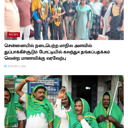
NEWS
சென்னையில் நடைபெற்ற மாநில அளவில்
துப்பாக்கிச்சூடும் போட்டியில் கலந்து4 தங்கப்பதக்கம்
வென்ற மாணவிக்கு வரவேற்பு
AUGUST 6, 2026