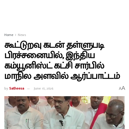
Home
News
கூட்டுறவு கடன் தள்ளுபடி
பிரச்சனையில், இந்திய
கம்யூனிஸ்ட் கட்சி சார்பில்
மாநில அளவில் ஆர்ப்பாட்டம்
A
by
Satheesa
June 15, 2026
A