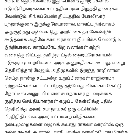
சமரசம் ஏதுமில்லாமல் இது போன்ற குற்றங்களில்
ஈடுபடுகிறவர்களை சட்டத்தின் முன் நிறுத்தி தண்டிக்க
வேண்டும். சிங்கப்பெண் திட்டத்தில் போலீஸார்
பற்றாக்குறை இருக்குமேயானால், மாவட்ட நிர்வாகம்
அதுகுறித்து ஆலோசித்து அறிக்கை தர வேண்டும்.
கூடுதலாக அதிலே காவலர்களை நியமிக்க வேண்டும்.
இந்தியாவை கார்ப்பரேட் நிறுவனங்கள் சுற்றி
வளைத்துவிட்டது. தமிழ்நாட்டில் ஹைட்ரோகார்பன்
எடுக்கும் முயற்சிகளை அரசு அனுமதிக்கக் கூடாது. என்று
தெரிவித்தார் மேலும், அதிமுகவில் இருந்து ராஜினாமா
செய்த நான்கு சட்டமன்ற உறுப்பினர்கள் ராஜினாமா
ஏற்றுக்கொள்ளப்பட்ட பிறகு தற்போது விளக்கம் கேட்டு
நோட்டீஸ் அனுப்பி உள்ள சபாநாயகர் நடவடிக்கை
குறித்து செய்தியாளர்கள் எழுப்பு கேள்விக்கு பதில்
தெரிவித்த அவர், சபாநாயகர் ஒரு கட்சியின்
பிரதிநிதியல்ல. அவர் சட்டமன்ற விதிகளை,
நடைமுறைகளை வழுவக் கூடாது. ராகவா லாரன்ஸ்; ஒரு
நல்ல நடிகர். ஆனால், அரசியலுக்கு வருகிறபோது மிகுந்த