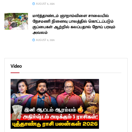
AUGUST 6, 2026
மார்த்தாண்டம் ஞாறாம்விளை சாலையில்
நேசமணி நினைவு பாலத்தில் கொட்டப்படும்
குப்பைகள் ஆற்றில் கலப்பதால் நோய் பரவும்
அவலம்
AUGUST 6, 2026
Video