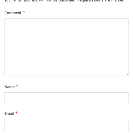
Your email address will not be published.
Required fields are marked
Comment
*
Name
*
Email
*