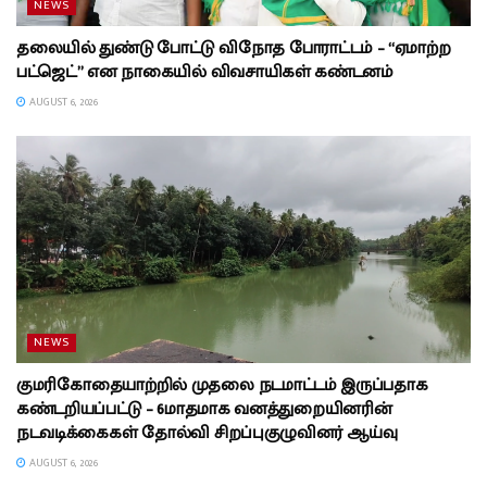
NEWS
தலையில் துண்டு போட்டு விநோத போராட்டம் – “ஏமாற்ற
பட்ஜெட்” என நாகையில் விவசாயிகள் கண்டனம்
AUGUST 6, 2026
NEWS
குமரிகோதையாற்றில் முதலை நடமாட்டம் இருப்பதாக
கண்டறியப்பட்டு – 6மாதமாக வனத்துறையினரின்
நடவடிக்கைகள் தோல்வி சிறப்புகுழுவினர் ஆய்வு
AUGUST 6, 2026