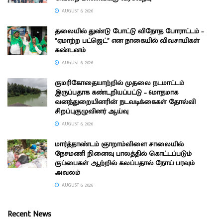
AUGUST 6, 2026
தலையில் துண்டு போட்டு விநோத போராட்டம் –
“ஏமாற்ற பட்ஜெட்” என நாகையில் விவசாயிகள்
கண்டனம்
AUGUST 6, 2026
குமரிகோதையாற்றில் முதலை நடமாட்டம்
இருப்பதாக கண்டறியப்பட்டு – 6மாதமாக
வனத்துறையினரின் நடவடிக்கைகள் தோல்வி
சிறப்புகுழுவினர் ஆய்வு
AUGUST 6, 2026
மார்த்தாண்டம் ஞாறாம்விளை சாலையில்
நேசமணி நினைவு பாலத்தில் கொட்டப்படும்
குப்பைகள் ஆற்றில் கலப்பதால் நோய் பரவும்
அவலம்
AUGUST 6, 2026
Recent News