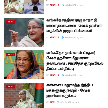
BY
PRISCILLA
NOVEMBER 19, 2025
வங்கதேசத்தின் ‘ராஜ மாதா’ டூ
NEWS
மரண தண்டனை : ஷேக் ஹசீனா
வழக்கின் முழுப் பின்னணி
BY
PRISCILLA
NOVEMBER 18, 2025
வங்கதேச முன்னாள் பிரதமர்
NEWS
ஷேக் ஹசீனா மீது மரண
தண்டனை : சர்வதேச குற்றவியல்
தீர்ப்பாயம் தீர்ப்பு
BY
PRISCILLA
NOVEMBER 17, 2025
என்னை பாதுகாத்த இந்திய
NEWS
மக்களுக்கு நன்றி – ஷேக்
ஹசினா உருக்கம்
BY
KAVI
NOVEMBER 10, 2025