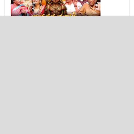
© 2025 - Bulit by
Texon Solutions
.
Important links
About
Privacy & Policy
Contact
Follow Us