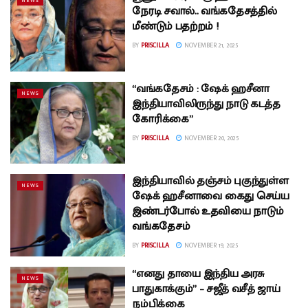
NEWS
நேரடி சவால்.. வங்கதேசத்தில்
மீண்டும் பதற்றம் !
BY
PRISCILLA
NOVEMBER 21, 2025
“வங்கதேசம் : ஷேக் ஹசீனா
NEWS
இந்தியாவிலிருந்து நாடு கடத்த
கோரிக்கை”
BY
PRISCILLA
NOVEMBER 20, 2025
இந்தியாவில் தஞ்சம் புகுந்துள்ள
NEWS
ஷேக் ஹசீனாவை கைது செய்ய
இண்டர்போல் உதவியை நாடும்
வங்கதேசம்
BY
PRISCILLA
NOVEMBER 19, 2025
“எனது தாயை இந்திய அரசு
NEWS
பாதுகாக்கும்” – சஜீத் வசீத் ஜாய்
நம்பிக்கை