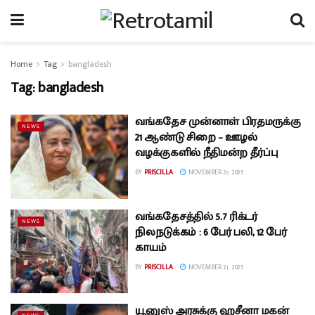
Home
Tag
bangladesh
Tag:
bangladesh
வங்கதேச முன்னாள் பிரதமருக்கு
NEWS
21 ஆண்டு சிறை – ஊழல்
வழக்குகளில் நீதிமன்ற தீர்ப்பு
BY
PRISCILLA
NOVEMBER 27, 2025
வங்கதேசத்தில் 5.7 ரிக்டர்
NEWS
நிலநடுக்கம் : 6 பேர் பலி, 12 பேர்
காயம்
BY
PRISCILLA
NOVEMBER 21, 2025
யூனுஸ் அரசுக்கு ஹசீனா மகன்