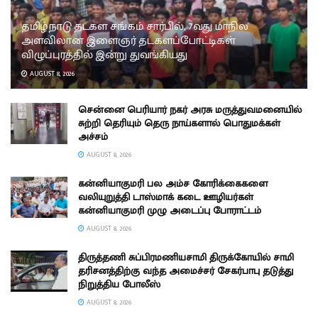
தமிழ்நாடு தடகள சங்கம் சார்பில், 7வது மாநில
அளவிலான இளைஞர் தடகளப்போட்டிகள்
விழுப்புரத்தில் இன்று துவங்கியது
AUGUST 8, 2026
சென்னை பெரியார் நகர் அரசு மருத்துவமனையில்
சுற்றி தெரியும் தெரு நாய்களால் பொதுமக்கள்
அச்சம்
AUGUST 8, 2026
கன்னியாகுமரி பல அம்ச கோரிக்கைகளை
வலியுறுத்தி டாஸ்மாக் கடை ஊழியர்கள்
கன்னியாகுமரி முழு அடைப்பு போராட்டம்
AUGUST 8, 2026
திருத்தணி சுப்பிரமணியசாமி திருக்கோயில் சாமி
தரிசனத்திற்கு வந்த அமைச்சர் சேகர்பாபு தடுத்து
நிறுத்திய போலீஸ்
AUGUST 8, 2026