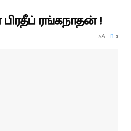
பிரதீப் ரங்கநாதன் !
0
A
A