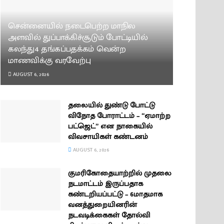
சென்னையில் நடைபெற்ற மாநில
அளவில் துப்பாக்கிச்சூடும் போட்டியில்
கலந்து4 தங்கப்பதக்கம் வென்ற
மாணவிக்கு வரவேற்பு
AUGUST 6, 2026
தலையில் துண்டு போட்டு
விநோத போராட்டம் – “ஏமாற்ற
பட்ஜெட்” என நாகையில்
விவசாயிகள் கண்டனம்
AUGUST 6, 2026
குமரிகோதையாற்றில் முதலை
நடமாட்டம் இருப்பதாக
கண்டறியப்பட்டு – 6மாதமாக
வனத்துறையினரின்
நடவடிக்கைகள் தோல்வி