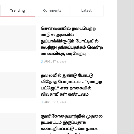
Trending
Comments
Latest
சென்னையில் நடைபெற்ற
மாநில அளவில்
துப்பாக்கிச்சூடும் போட்டியில்
கலந்து4 தங்கப்பதக்கம் வென்ற
மாணவிக்கு வரவேற்பு
AUGUST 6, 2026
தலையில் துண்டு போட்டு
விநோத போராட்டம் – “ஏமாற்ற
பட்ஜெட்” என நாகையில்
விவசாயிகள் கண்டனம்
AUGUST 6, 2026
குமரிகோதையாற்றில் முதலை
நடமாட்டம் இருப்பதாக
கண்டறியப்பட்டு – 6மாதமாக