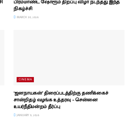
சி
பிரம்மாண்ட ஷோரூம் திறப்பு விழா நடந்தது இந்த
நிகழ்ச்சி
MARCH 30, 2026
CINEMA
‘ஜனநாயகன்’ திரைப்படத்திற்கு தணிக்கைச்
சான்றிதழ் வழங்க உத்தரவு – சென்னை
உயர்நீதிமன்றம் தீர்ப்பு
JANUARY 9, 2026