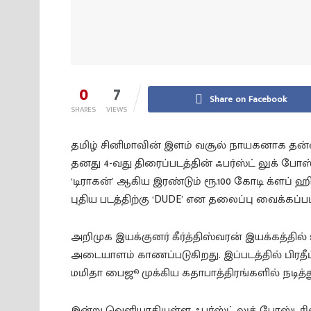
0
7
Share on Facebook
SHARES
VIEWS
தமிழ் சினிமாவின் இளம் வசூல் நாயகனாக தன்னை 
தனது 4-வது திரைப்படத்தின் ஃபர்ஸ்ட் லுக் போஸ்
‘டிராகன்’ ஆகிய இரண்டும் ரூ.100 கோடி க்ளப் ஹ
புதிய படத்திற்கு ‘DUDE’ என தலைப்பு வைக்கப்பட
அறிமுக இயக்குனர் கீர்த்திஸ்வரன் இயக்கத்தில்
அடையாளம் காணப்படுகிறது. இப்படத்தில் பிரதீப்ப
மமிதா பைஜூ முக்கிய கதாபாத்திரங்களில் நடித்த
இன்று வெளியாகியுள்ள ஃபர்ஸ்ட் லுக் போஸ்டரில