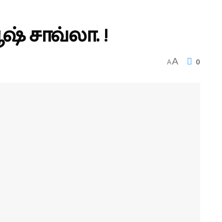
ஷ் சாவ்லா. !
0
A
A