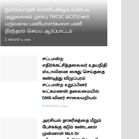
நுகர்பொருள் வாணிபக்கழக மண்டல
அலுவலகம் முன்பு TNCSC &CITU-னர்
பருவகால பணியாளர்களை பணி
நிரந்தரம் செய்ய ஆர்ப்பாட்டம்
AUGUST 4, 2026
சட்டமன்ற
எதிர்க்கட்சித்தலைவர் உதயநிதி
ஸ்டாலினை கைது செய்ததை
கண்டித்து விழுப்புரம்
சட்டமன்ற உறுப்பினர்
லட்சுமணன் தலைமையில்
DMK-வினர் சாலைமறியல்
AUGUST 4, 2026
அரசியல் நாகரிகத்தை மீறும்
பேச்சுக்கு கடும் கண்டனம்!
முன்னாள் MLA Dr