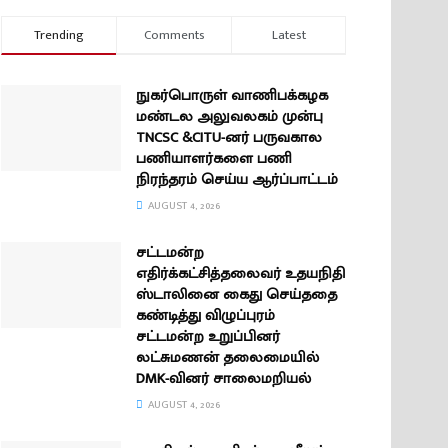
Trending
Comments
Latest
நுகர்பொருள் வாணிபக்கழக
மண்டல அலுவலகம் முன்பு
TNCSC &CITU-னர் பருவகால
பணியாளர்களை பணி
நிரந்தரம் செய்ய ஆர்ப்பாட்டம்
AUGUST 4, 2026
சட்டமன்ற
எதிர்க்கட்சித்தலைவர் உதயநிதி
ஸ்டாலினை கைது செய்ததை
கண்டித்து விழுப்புரம்
சட்டமன்ற உறுப்பினர்
லட்சுமணன் தலைமையில்
DMK-வினர் சாலைமறியல்
AUGUST 4, 2026