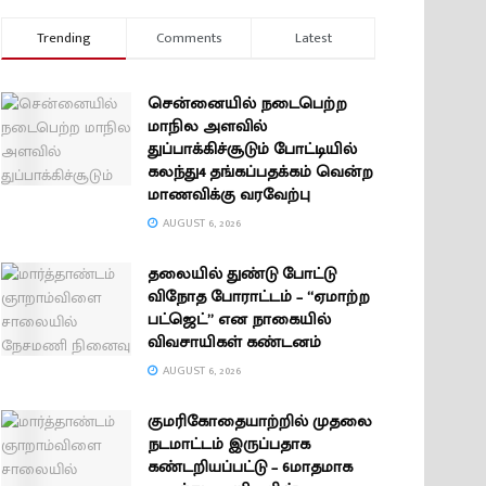
Trending
Comments
Latest
சென்னையில் நடைபெற்ற
மாநில அளவில்
துப்பாக்கிச்சூடும் போட்டியில்
கலந்து4 தங்கப்பதக்கம் வென்ற
மாணவிக்கு வரவேற்பு
AUGUST 6, 2026
தலையில் துண்டு போட்டு
விநோத போராட்டம் – “ஏமாற்ற
பட்ஜெட்” என நாகையில்
விவசாயிகள் கண்டனம்
AUGUST 6, 2026
குமரிகோதையாற்றில் முதலை
நடமாட்டம் இருப்பதாக
கண்டறியப்பட்டு – 6மாதமாக