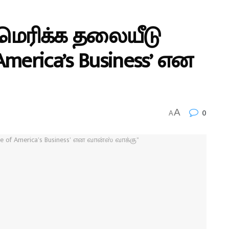
அமெரிக்க தலையீடு
merica’s Business’ என
0
A
A