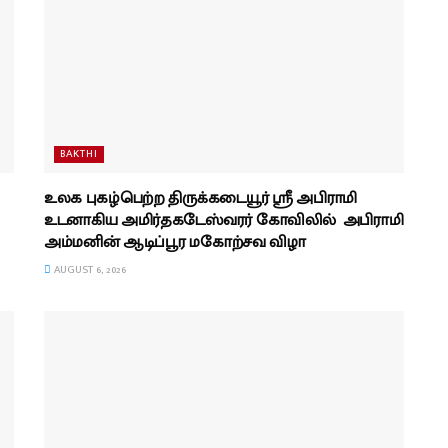
BAKTHI
உலக புகழ்பெற்ற திருக்கடையூர் ஸ்ரீ அபிராமி
உடனாகிய அமிர்தகடேஸ்வரர் கோவிலில் அபிராமி
அம்மனின் ஆடிப்பூர மகோற்சவ விழா
AUGUST 6, 2026