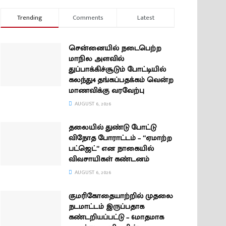
Trending
Comments
Latest
சென்னையில் நடைபெற்ற
மாநில அளவில்
துப்பாக்கிச்சூடும் போட்டியில்
கலந்து4 தங்கப்பதக்கம் வென்ற
மாணவிக்கு வரவேற்பு
AUGUST 6, 2026
தலையில் துண்டு போட்டு
விநோத போராட்டம் – “ஏமாற்ற
பட்ஜெட்” என நாகையில்
விவசாயிகள் கண்டனம்
AUGUST 6, 2026
குமரிகோதையாற்றில் முதலை
நடமாட்டம் இருப்பதாக
கண்டறியப்பட்டு – 6மாதமாக