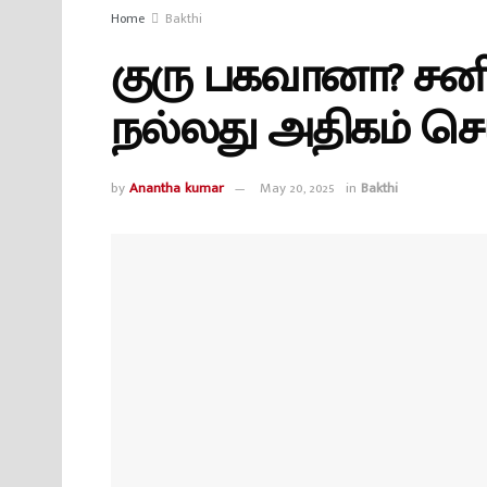
Home
Bakthi
குரு பகவானா? சனி
நல்லது அதிகம் செய
by
Anantha kumar
May 20, 2025
in
Bakthi