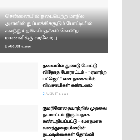
சென்னையில் நடைபெற்ற மாநில
அளவில் துப்பாக்கிச்சூடும் போட்டியில்
கலந்து4 தங்கப்பதக்கம் வென்ற
மாணவிக்கு வரவேற்பு
AUGUST 6, 2026
தலையில் துண்டு போட்டு
விநோத போராட்டம் – “ஏமாற்ற
பட்ஜெட்” என நாகையில்
விவசாயிகள் கண்டனம்
AUGUST 6, 2026
குமரிகோதையாற்றில் முதலை
நடமாட்டம் இருப்பதாக
கண்டறியப்பட்டு – 6மாதமாக
வனத்துறையினரின்
நடவடிக்கைகள் தோல்வி