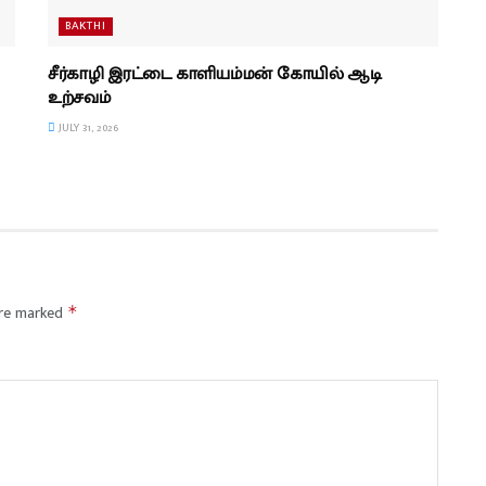
BAKTHI
சீர்காழி இரட்டை காளியம்மன் கோயில் ஆடி
உற்சவம்
JULY 31, 2026
are marked
*