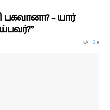
 பகவானா? – யார்
்பவர்?”
0
A
A