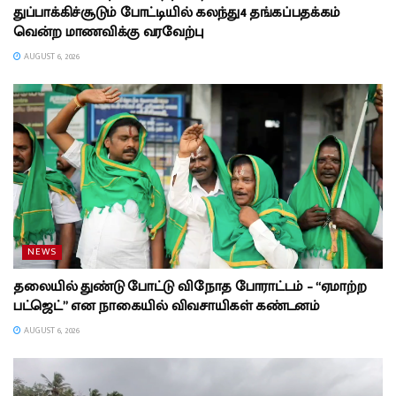
துப்பாக்கிச்சூடும் போட்டியில் கலந்து4 தங்கப்பதக்கம்
வென்ற மாணவிக்கு வரவேற்பு
AUGUST 6, 2026
NEWS
தலையில் துண்டு போட்டு விநோத போராட்டம் – “ஏமாற்ற
பட்ஜெட்” என நாகையில் விவசாயிகள் கண்டனம்
AUGUST 6, 2026