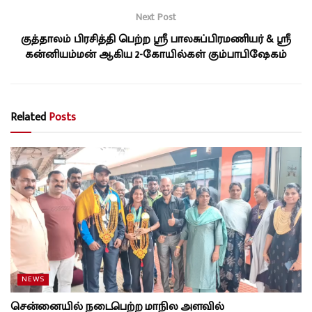
Next Post
குத்தாலம் பிரசித்தி பெற்ற ஸ்ரீ பாலசுப்பிரமணியர் & ஸ்ரீ
கன்னியம்மன் ஆகிய 2-கோயில்கள் கும்பாபிஷேகம்
Related
Posts
NEWS
சென்னையில் நடைபெற்ற மாநில அளவில்