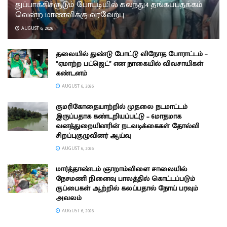
துப்பாக்கிச்சூடும் போட்டியில் கலந்து4 தங்கப்பதக்கம்
வென்ற மாணவிக்கு வரவேற்பு
AUGUST 6, 2026
தலையில் துண்டு போட்டு விநோத போராட்டம் –
“ஏமாற்ற பட்ஜெட்” என நாகையில் விவசாயிகள்
கண்டனம்
AUGUST 6, 2026
குமரிகோதையாற்றில் முதலை நடமாட்டம்
இருப்பதாக கண்டறியப்பட்டு – 6மாதமாக
வனத்துறையினரின் நடவடிக்கைகள் தோல்வி
சிறப்புகுழுவினர் ஆய்வு
AUGUST 6, 2026
மார்த்தாண்டம் ஞாறாம்விளை சாலையில்
நேசமணி நினைவு பாலத்தில் கொட்டப்படும்
குப்பைகள் ஆற்றில் கலப்பதால் நோய் பரவும்
அவலம்
AUGUST 6, 2026