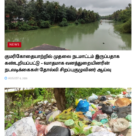
NEWS
குமரிகோதையாற்றில் முதலை நடமாட்டம் இருப்பதாக
கண்டறியப்பட்டு – 6மாதமாக வனத்துறையினரின்
நடவடிக்கைகள் தோல்வி சிறப்புகுழுவினர் ஆய்வு
AUGUST 6, 2026