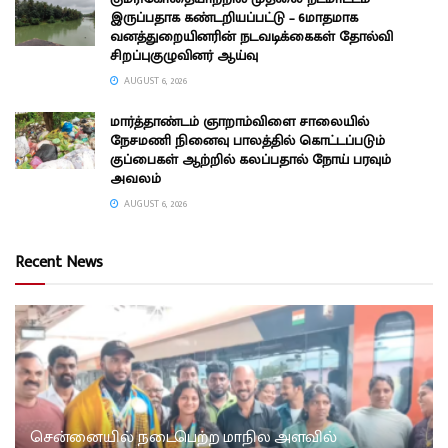
இருப்பதாக கண்டறியப்பட்டு – 6மாதமாக
வனத்துறையினரின் நடவடிக்கைகள் தோல்வி
சிறப்புகுழுவினர் ஆய்வு
AUGUST 6, 2026
மார்த்தாண்டம் ஞாறாம்விளை சாலையில்
நேசமணி நினைவு பாலத்தில் கொட்டப்படும்
குப்பைகள் ஆற்றில் கலப்பதால் நோய் பரவும்
அவலம்
AUGUST 6, 2026
Recent News
சென்னையில் நடைபெற்ற மாநில அளவில்