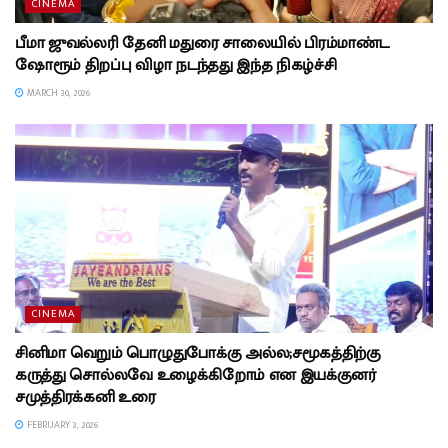
CINEMA
பீமா ஜுவல்லரி தேனி மதுரை சாலையில் பிரம்மாண்ட
ஷோரூம் திறப்பு விழா நடந்தது இந்த நிகழ்ச்சி
MARCH 30, 2026
CINEMA
சினிமா வெறும் பொழுதுபோக்கு அல்ல;சமூகத்திற்கு
கருத்து சொல்லவே உழைக்கிறோம் என இயக்குனர்
சமுத்திரக்கனி உரை
FEBRUARY 3, 2026