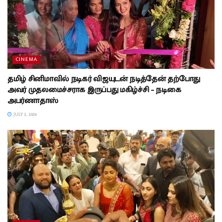
CINEMA
தமிழ் சினிமாவில் நடிகர் விஜயுடன் நடித்தேன் தற்போது
அவர் முதலமைச்சராக இருப்பது மகிழ்ச்சி – நடிகை
அபர்ணாதாஸ்
JULY 3, 2026