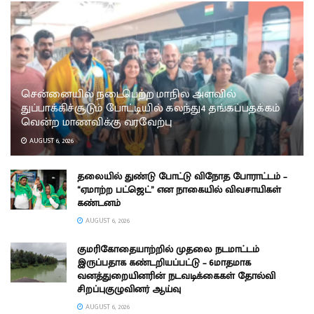
சென்னையில் நடைபெற்ற மாநில அளவில்
துப்பாக்கிச்சூடும் போட்டியில் கலந்து4 தங்கப்பதக்கம்
வென்ற மாணவிக்கு வரவேற்பு
AUGUST 6, 2026
தலையில் துண்டு போட்டு விநோத போராட்டம் –
“ஏமாற்ற பட்ஜெட்” என நாகையில் விவசாயிகள்
கண்டனம்
AUGUST 6, 2026
குமரிகோதையாற்றில் முதலை நடமாட்டம்
இருப்பதாக கண்டறியப்பட்டு – 6மாதமாக
வனத்துறையினரின் நடவடிக்கைகள் தோல்வி
சிறப்புகுழுவினர் ஆய்வு
AUGUST 6, 2026