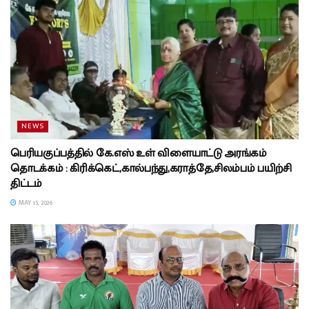
NEWS
பெரியகுப்பத்தில் கே.எஸ் உள் விளையாட்டு அரங்கம்
தொடக்கம் : கிரிக்கெட்,கால்பந்து,கராத்தே,சிலம்பம் பயிற்சி
திட்டம்
MAY 15, 2026