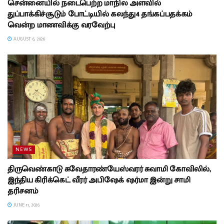
சென்னையில் நடைபெற்ற மாநில அளவில்
துப்பாக்கிச்சூடும் போட்டியில் கலந்து4 தங்கப்பதக்கம்
வென்ற மாணவிக்கு வரவேற்பு
AUGUST 6, 2026
NEWS
திருவெண்காடு சுவேதாரண்யேஸ்வரர் சுவாமி கோவிலில்,
இந்திய கிரிக்கெட் வீரர் அபிஷேக் ஷர்மா இன்று சாமி
தரிசனம்
JUNE 11, 2026