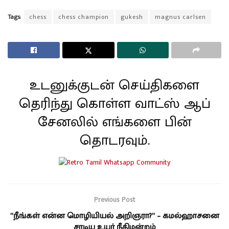
Tags:
chess
chess champion
gukesh
magnus carlsen
உடனுக்குடன் செய்திகளை
தெரிந்து கொள்ள வாட்ஸ் ஆப்
சேனலில் எங்களை பின்
தொடரவும்.
Previous Post
”நீங்கள் என்ன மொழியியல் அறிஞரா?” – கமல்ஹாசனை
சாடிய உயர் நீதிமன்றம்