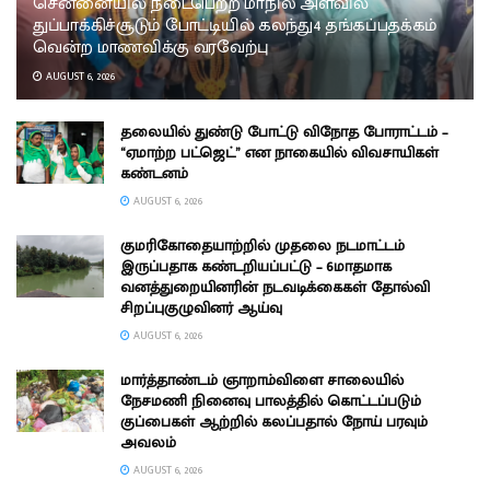
சென்னையில் நடைபெற்ற மாநில அளவில்
துப்பாக்கிச்சூடும் போட்டியில் கலந்து4 தங்கப்பதக்கம்
வென்ற மாணவிக்கு வரவேற்பு
AUGUST 6, 2026
தலையில் துண்டு போட்டு விநோத போராட்டம் –
“ஏமாற்ற பட்ஜெட்” என நாகையில் விவசாயிகள்
கண்டனம்
AUGUST 6, 2026
குமரிகோதையாற்றில் முதலை நடமாட்டம்
இருப்பதாக கண்டறியப்பட்டு – 6மாதமாக
வனத்துறையினரின் நடவடிக்கைகள் தோல்வி
சிறப்புகுழுவினர் ஆய்வு
AUGUST 6, 2026
மார்த்தாண்டம் ஞாறாம்விளை சாலையில்
நேசமணி நினைவு பாலத்தில் கொட்டப்படும்
குப்பைகள் ஆற்றில் கலப்பதால் நோய் பரவும்
அவலம்
AUGUST 6, 2026