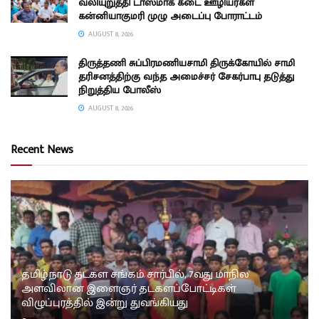
வலியுறுத்தி டாஸ்மாக் கடை ஊழியர்கள்
கன்னியாகுமரி முழு அடைப்பு போராட்டம்
AUGUST 8, 2026
திருத்தணி சுப்பிரமணியசாமி திருக்கோயில் சாமி
தரிசனத்திற்கு வந்த அமைச்சர் சேகர்பாபு தடுத்து
நிறுத்திய போலீஸ்
AUGUST 8, 2026
Recent News
தமிழ்நாடு தடகள சங்கம் சார்பில், 7வது மாநில
அளவிலான இளைஞர் தடகளப்போட்டிகள்
விழுப்புரத்தில் இன்று துவங்கியது