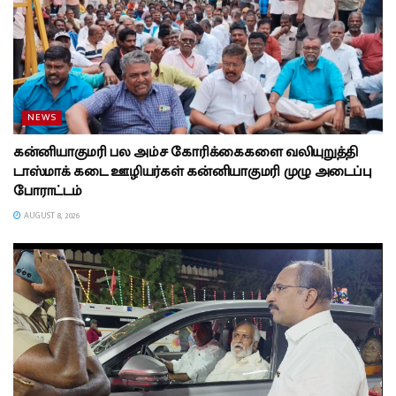
NEWS
கன்னியாகுமரி பல அம்ச கோரிக்கைகளை வலியுறுத்தி
டாஸ்மாக் கடை ஊழியர்கள் கன்னியாகுமரி முழு அடைப்பு
போராட்டம்
AUGUST 8, 2026