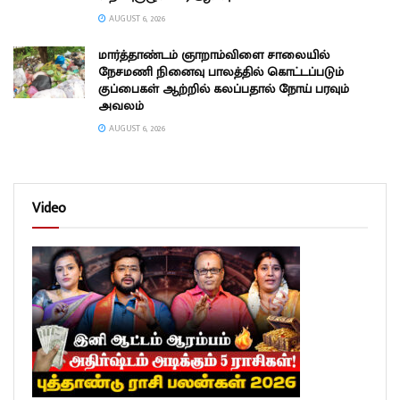
AUGUST 6, 2026
மார்த்தாண்டம் ஞாறாம்விளை சாலையில்
நேசமணி நினைவு பாலத்தில் கொட்டப்படும்
குப்பைகள் ஆற்றில் கலப்பதால் நோய் பரவும்
அவலம்
AUGUST 6, 2026
Video