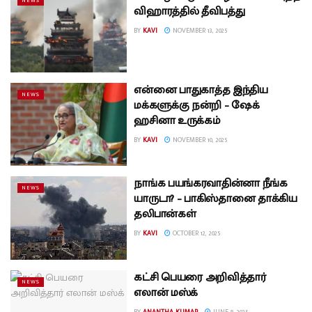
NEWS
விஹாரத்தில் தீவிபத்து
BY
KAVI
NOVEMBER 13, 2025
என்னை பாதுகாத்த இந்திய
NEWS
மக்களுக்கு நன்றி – ஷேக்
ஹசினா உருக்கம்
BY
KAVI
NOVEMBER 10, 2025
நாங்க பயங்கரவாதின்னா நீங்க
NEWS
யாருடா? – பாகிஸ்தானை தாக்கிய
தலிபான்கள்
BY
KAVI
OCTOBER 12, 2025
கட்சி பெயரை அறிவித்தார்
NEWS
எலான் மஸ்க்
BY
ANANTHA KUMAR
JUNE 8, 2025