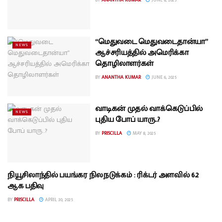
“மெதுவடை மெதுவடைதான்யா”
NEWS
ஆச்சரியத்தில் அமெரிக்கா
தொழிலாளர்கள்
BY
ANANTHA KUMAR
JUNE 6, 2025
வாடிகன் முதல் வாக்கெடுப்பில்
NEWS
புதிய போப் யாரு..?
BY
PRISCILLA
MAY 8, 2025
நியூசிலாந்தில் பயங்கர நிலநடுக்கம் : ரிக்டர் அளவில் 6.2
BREAKING NEWS
ஆக பதிவு
BY
PRISCILLA
APRIL 30, 2025