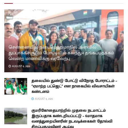
சென்னையில் நடைபெற்ற மாநில அளவில்
துப்பாக்கிச்சூடும் போட்டியில் கலந்து4 தங்கப்பதக்கம்
வென்ற மாணவிக்கு வரவேற்பு
AUGUST 6, 2026
தலையில் துண்டு போட்டு விநோத போராட்டம் –
“ஏமாற்ற பட்ஜெட்” என நாகையில் விவசாயிகள்
கண்டனம்
AUGUST 6, 2026
குமரிகோதையாற்றில் முதலை நடமாட்டம்
இருப்பதாக கண்டறியப்பட்டு – 6மாதமாக
வனத்துறையினரின் நடவடிக்கைகள் தோல்வி
சிறப்புகுழுவினர் ஆய்வு