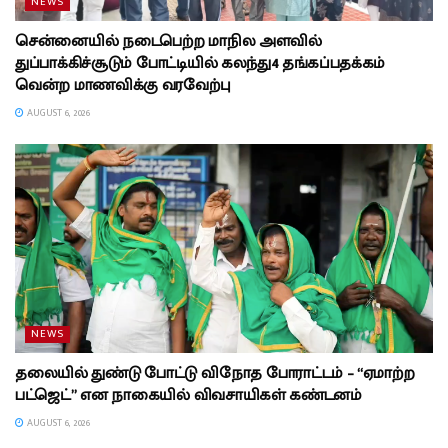
NEWS
சென்னையில் நடைபெற்ற மாநில அளவில்
துப்பாக்கிச்சூடும் போட்டியில் கலந்து4 தங்கப்பதக்கம்
வென்ற மாணவிக்கு வரவேற்பு
AUGUST 6, 2026
NEWS
தலையில் துண்டு போட்டு விநோத போராட்டம் – “ஏமாற்ற
பட்ஜெட்” என நாகையில் விவசாயிகள் கண்டனம்
AUGUST 6, 2026