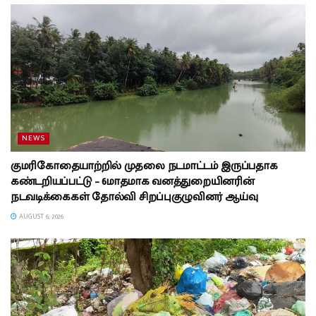
NEWS
குமரிகோதையாற்றில் முதலை நடமாட்டம் இருப்பதாக
கண்டறியப்பட்டு – 6மாதமாக வனத்துறையினரின்
நடவடிக்கைகள் தோல்வி சிறப்புகுழுவினர் ஆய்வு
AUGUST 6, 2026