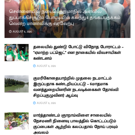
சென்னையில் நடைபெற்ற மாநில அளவில்
துப்பாக்கிச்சூடும் போட்டியில் கலந்து4 தங்கப்பதக்கம்
வென்ற மாணவிக்கு வரவேற்பு
AUGUST 6, 2026
தலையில் துண்டு போட்டு விநோத போராட்டம் –
“ஏமாற்ற பட்ஜெட்” என நாகையில் விவசாயிகள்
கண்டனம்
AUGUST 6, 2026
குமரிகோதையாற்றில் முதலை நடமாட்டம்
இருப்பதாக கண்டறியப்பட்டு – 6மாதமாக
வனத்துறையினரின் நடவடிக்கைகள் தோல்வி
சிறப்புகுழுவினர் ஆய்வு
AUGUST 6, 2026
மார்த்தாண்டம் ஞாறாம்விளை சாலையில்
நேசமணி நினைவு பாலத்தில் கொட்டப்படும்
குப்பைகள் ஆற்றில் கலப்பதால் நோய் பரவும்
அவலம்