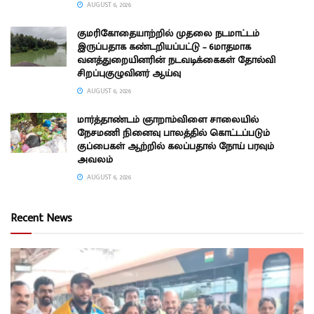
AUGUST 6, 2026
குமரிகோதையாற்றில் முதலை நடமாட்டம்
இருப்பதாக கண்டறியப்பட்டு – 6மாதமாக
வனத்துறையினரின் நடவடிக்கைகள் தோல்வி
சிறப்புகுழுவினர் ஆய்வு
AUGUST 6, 2026
மார்த்தாண்டம் ஞாறாம்விளை சாலையில்
நேசமணி நினைவு பாலத்தில் கொட்டப்படும்
குப்பைகள் ஆற்றில் கலப்பதால் நோய் பரவும்
அவலம்
AUGUST 6, 2026
Recent News