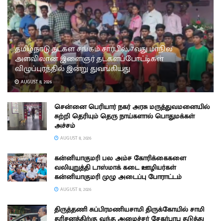
தமிழ்நாடு தடகள சங்கம் சார்பில், 7வது மாநில
அளவிலான இளைஞர் தடகளப்போட்டிகள்
விழுப்புரத்தில் இன்று துவங்கியது
AUGUST 8, 2026
சென்னை பெரியார் நகர் அரசு மருத்துவமனையில்
சுற்றி தெரியும் தெரு நாய்களால் பொதுமக்கள்
அச்சம்
AUGUST 8, 2026
கன்னியாகுமரி பல அம்ச கோரிக்கைகளை
வலியுறுத்தி டாஸ்மாக் கடை ஊழியர்கள்
கன்னியாகுமரி முழு அடைப்பு போராட்டம்
AUGUST 8, 2026
திருத்தணி சுப்பிரமணியசாமி திருக்கோயில் சாமி
தரிசனத்திற்கு வந்த அமைச்சர் சேகர்பாபு தடுத்து