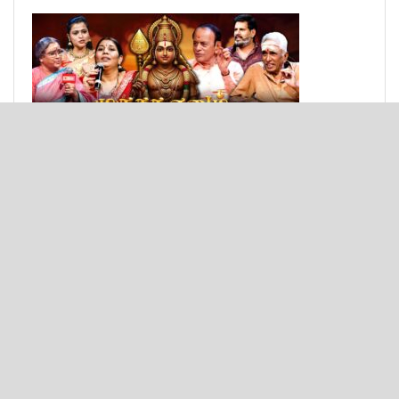
© 2025 - Bulit by
Texon Solutions
.
Important links
About
Privacy & Policy
Contact