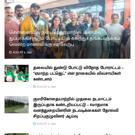
சென்னையில் நடைபெற்ற மாநில அளவில்
துப்பாக்கிச்சூடும் போட்டியில் கலந்து4 தங்கப்பதக்கம்
வென்ற மாணவிக்கு வரவேற்பு
AUGUST 6, 2026
தலையில் துண்டு போட்டு விநோத போராட்டம் –
“ஏமாற்ற பட்ஜெட்” என நாகையில் விவசாயிகள்
கண்டனம்
AUGUST 6, 2026
குமரிகோதையாற்றில் முதலை நடமாட்டம்
இருப்பதாக கண்டறியப்பட்டு – 6மாதமாக
வனத்துறையினரின் நடவடிக்கைகள் தோல்வி
சிறப்புகுழுவினர் ஆய்வு
AUGUST 6, 2026