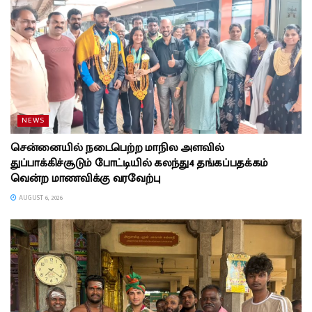
NEWS
சென்னையில் நடைபெற்ற மாநில அளவில்
துப்பாக்கிச்சூடும் போட்டியில் கலந்து4 தங்கப்பதக்கம்
வென்ற மாணவிக்கு வரவேற்பு
AUGUST 6, 2026