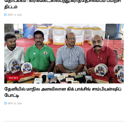
தொடக்கம் : கிரிக்கெட்,கால்பந்து,கராத்தே,சிலம்பம் பயிற்சி
திட்டம்
MAY 15, 2026
NEWS
தேனியில் மாநில அளவிலான கிக் பாக்சிங் சாம்பியன்ஷிப்
போட்டி
MAY 10, 2026