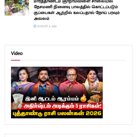
மார்த்தாண்டம் ஞாறாம்விளை சாலையில்
நேசமணி நினைவு பாலத்தில் கொட்டப்படும்
குப்பைகள் ஆற்றில் கலப்பதால் நோய் பரவும்
அவலம்
AUGUST 6, 2026
Video