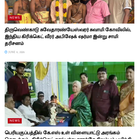
NEWS
திருவெண்காடு சுவேதாரண்யேஸ்வரர் சுவாமி கோவிலில்,
இந்திய கிரிக்கெட் வீரர் அபிஷேக் ஷர்மா இன்று சாமி
தரிசனம்
JUNE 11, 2026
NEWS
பெரியகுப்பத்தில் கே.எஸ் உள் விளையாட்டு அரங்கம்