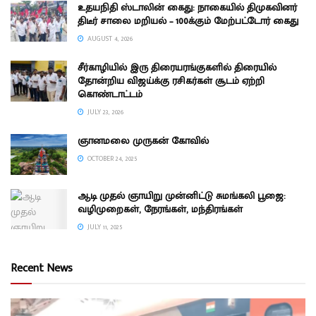
உதயநிதி ஸ்டாலின் கைது: நாகையில் திமுகவினர்
திடீர் சாலை மறியல் – 100க்கும் மேற்பட்டோர் கைது
AUGUST 4, 2026
சீர்காழியில் இரு திரையரங்குகளில் திரையில்
தோன்றிய விஜய்க்கு ரசிகர்கள் சூடம் ஏற்றி
கொண்டாட்டம்
JULY 23, 2026
ஞானமலை முருகன் கோவில்
OCTOBER 24, 2025
ஆடி முதல் ஞாயிறு முன்னிட்டு சுமங்கலி பூஜை:
வழிமுறைகள், நேரங்கள், மந்திரங்கள்
JULY 11, 2025
Recent News