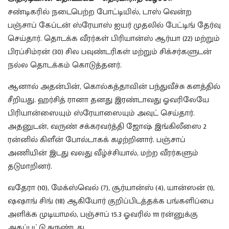
சண்டிகரில் நடைபெற்ற போட்டியில், டாஸ் வென்ற
பஞ்சாப் கேப்டன் ஸ்ரேயாஸ் ஐயர் முதலில் பேட்டிங் தேர்வு
செய்தார். தொடக்க வீரர்கள் பிரியான்ஸ் ஆர்யா (22) மற்றும்
பிரப்சிம்ரன் (30) சில பவுண்டரிகள் மற்றும் சிக்சர்களுடன்
நல்ல தொடக்கம் கொடுத்தனர்.
ஆனால் அதன்பின், கொல்கத்தாவின் பந்துவீச்சு களத்தில்
சீறியது. ஹர்சித் ரானா தனது இரண்டாவது ஓவரிலேயே
பிரியான்ஸையும் ஸ்ரேயாஸையும் அவுட் செய்தார்.
அதனுடன், வருண் சக்கரவர்த்தி ஜோஷ் இங்கிலீஸை 2
ரன்னில் கிளீன் போல்டாகக் கழற்றினார். பஞ்சாப்
அணியின் இடது வலது வீழ்ச்சியால், மற்ற வீரர்களும்
தடுமாறினர்.
வதேரா (10), மேக்ஸ்வெல் (7), சூர்யான்ஸ் (4), யான்ஸன் (1),
ஷஷாங் சிங் (18) ஆகியோர் குறிப்பிடத்தக்க பங்களிப்பை
அளிக்க முடியாமல், பஞ்சாப் 15.3 ஓவரில் 111 ரன்னுக்கு
அகப்பட்டு சுருண்டது.