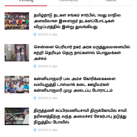
Trending
Comments
Latest
தமிழ்நாடு தடகள சங்கம் சார்பில், 7வது மாநில
அளவிலான இளைஞர் தடகளப்போட்டிகள்
விழுப்புரத்தில் இன்று துவங்கியது
AUGUST 8, 2026
சென்னை பெரியார் நகர் அரசு மருத்துவமனையில்
சுற்றி தெரியும் தெரு நாய்களால் பொதுமக்கள்
அச்சம்
AUGUST 8, 2026
கன்னியாகுமரி பல அம்ச கோரிக்கைகளை
வலியுறுத்தி டாஸ்மாக் கடை ஊழியர்கள்
கன்னியாகுமரி முழு அடைப்பு போராட்டம்
AUGUST 8, 2026
திருத்தணி சுப்பிரமணியசாமி திருக்கோயில் சாமி
தரிசனத்திற்கு வந்த அமைச்சர் சேகர்பாபு தடுத்து
நிறுத்திய போலீஸ்
AUGUST 8, 2026