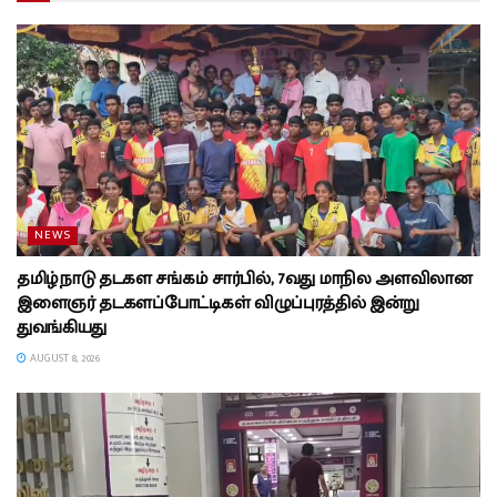
NEWS
தமிழ்நாடு தடகள சங்கம் சார்பில், 7வது மாநில அளவிலான
இளைஞர் தடகளப்போட்டிகள் விழுப்புரத்தில் இன்று
துவங்கியது
AUGUST 8, 2026