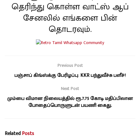
தெரிந்து கொள்ள வாட்ஸ் ஆப்
சேனலில் எங்களை பின்
தொடரவும்.
Previous Post
பஞ்சாப் கிங்ஸ்க்கு பேரிழப்பு: KKR பந்துவீச்சு பளீச்!
Next Post
மும்பை விமான நிலையத்தில் ரூ.7.75 கோடி மதிப்பிலான
போதைப்பொருளுடன் பயணி கைது.
Related
Posts