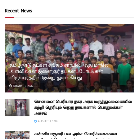
Recent News
தமிழ்நாடு தடகள சங்கம் சார்பில், 7வது மாநில
அளவிலான இளைஞர் தடகளப்போட்டிகள்
விழுப்புரத்தில் இன்று துவங்கியது
AUGUST 8, 2026
சென்னை பெரியார் நகர் அரசு மருத்துவமனையில்
சுற்றி தெரியும் தெரு நாய்களால் பொதுமக்கள்
அச்சம்
AUGUST 8, 2026
கன்னியாகுமரி பல அம்ச கோரிக்கைகளை