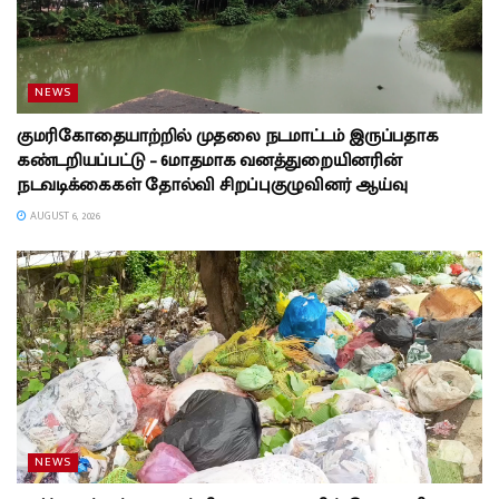
NEWS
குமரிகோதையாற்றில் முதலை நடமாட்டம் இருப்பதாக
கண்டறியப்பட்டு – 6மாதமாக வனத்துறையினரின்
நடவடிக்கைகள் தோல்வி சிறப்புகுழுவினர் ஆய்வு
AUGUST 6, 2026
NEWS