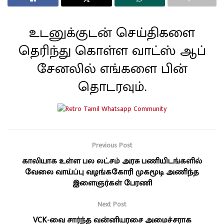
உடனுக்குடன் செய்திகளை
தெரிந்து கொள்ள வாட்ஸ் ஆப்
சேனலில் எங்களை பின்
தொடரவும்.
Previous Post
காலியாக உள்ள பல லட்சம் அரசு பணியிடங்களில்
வேலை வாய்ப்பு வழங்ககோரி முகமூடி அணிந்த
இளைஞர்கள் பேரணி
Next Post
VCK-வை சார்ந்த வன்னியரசை அமைச்சராக