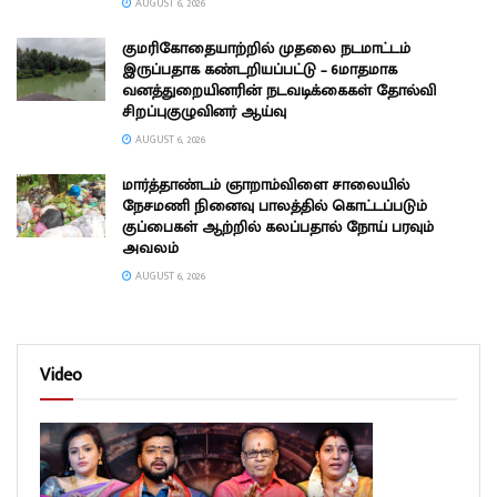
AUGUST 6, 2026
குமரிகோதையாற்றில் முதலை நடமாட்டம்
இருப்பதாக கண்டறியப்பட்டு – 6மாதமாக
வனத்துறையினரின் நடவடிக்கைகள் தோல்வி
சிறப்புகுழுவினர் ஆய்வு
AUGUST 6, 2026
மார்த்தாண்டம் ஞாறாம்விளை சாலையில்
நேசமணி நினைவு பாலத்தில் கொட்டப்படும்
குப்பைகள் ஆற்றில் கலப்பதால் நோய் பரவும்
அவலம்
AUGUST 6, 2026
Video