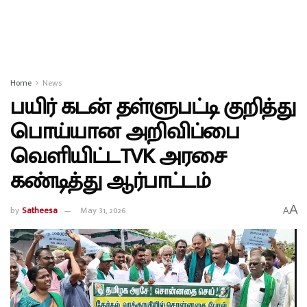
Home
News
பயிர் கடன் தள்ளுபட்டி குறித்து
பொய்யான அறிவிப்பை
வெளியிட்டTVK அரசை
கண்டித்து ஆர்பாட்டம்
A
by
Satheesa
May 31, 2026
A