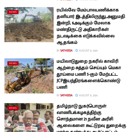
ரயில்வே மேம்பாலபணிக்காக
NEWS
தனியார் இடத்திலிருந்து,அனுமதி
இன்றி, 6அடிக்கும் மேலாக
மண்திருட்டு அதிகாரிகள்
நடவடிக்கை எடுக்கவில்லை
ஆதங்கம்
BY
SATHEESA
AUGUST 8, 2026
மயிலாடுதுறை நகரில் காவிரி
NEWS
ஆற்றை சுத்தம் செய்யும் மெகா
தூய்மை பணி 5-கும் மேற்பட்ட
JCPஇயந்திரங்களைக்கொண்டு
பணி
BY
SATHEESA
AUGUST 8, 2026
தமிழ்நாடு நுகர்பொருள்
NEWS
வாணிபக்கழகத்திற்கு
சொந்தமான 21 நவீன அரிசி
ஆலைகளை கூட்டுறவு துறைக்கு