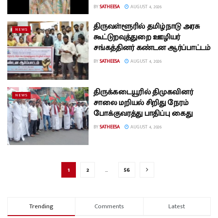
BY
SATHEESA
AUGUST 4, 2026
திருவள்ளூரில் தமிழ்நாடு அரசு
NEWS
கூட்டுறவுத்துறை ஊழியர்
சங்கத்தினர் கண்டன ஆர்ப்பாட்டம்
BY
SATHEESA
AUGUST 4, 2026
திருக்கடையூரில் திமுகவினர்
NEWS
சாலை மறியல் சிறிது நேரம்
போக்குவரத்து பாதிப்பு கைது
BY
SATHEESA
AUGUST 4, 2026
1
2
…
56
Trending
Comments
Latest