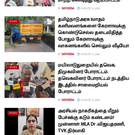
மாற்ற கண்டித்து ஆர்ப்பாட்டம்
BY
SATHEESA
AUGUST 6, 2026
தமிழ்நாடுஅரசு 3மாதம்
NEWS
கனிமவளங்களை கேரளாவுக்கு
கொண்டுசெல்ல தடைவிதித்த
போதும் கேரளாவுக்கு
வாகனங்களில் செல்லும் வீடியோ
BY
SATHEESA
AUGUST 6, 2026
மயிலாடுதுறையில் தவெக,
NEWS
திமுகவினர் போராட்டம்.
தவெகவினர் போராட்டம் நடத்திய
இடத்தில் சாலைமறியல்
போராட்டம்
BY
SATHEESA
AUGUST 6, 2026
அரசியல் நாகரிகத்தை மீறும்
NEWS
பேச்சுக்கு கடும் கண்டனம்!
முன்னாள் MLA Dr .விஜயதரணி,
TVK நிர்வாகி