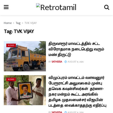
Home
Tag
TVK VIJAY
Tag:
TVK VIJAY
திருவாரூர் மாவட்டத்தில் சட்ட
NEWS
விரோதமாக நடைபெற்று வரும்
மண் திருட்டு
BY
SATHEESA
AUGUST 8, 2026
விழுப்புரம் மாவட்டம் வளவனூர்
NEWS
பேரூராட்சி அலுவலகம் முன்பு
தவெக கவுன்சிலர்கள் தர்ணா-
நகர மன்றம் கூட்ட அரங்கில்
தமிழக முதலமைச்சர் விஜயின்
படத்தை வைக்காததற்கு எதிர்ப்பு
BY
SATHEESA
AUGUST 8, 2026