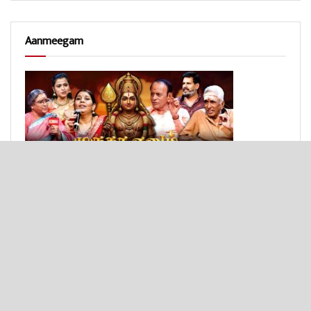
Aanmeegam
© 2025 - Bulit by
Texon Solutions
.