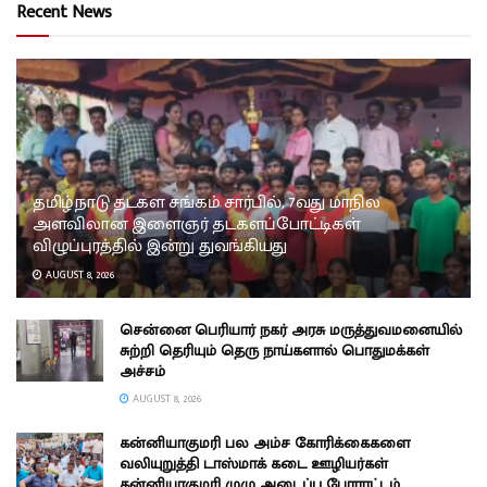
Recent News
தமிழ்நாடு தடகள சங்கம் சார்பில், 7வது மாநில
அளவிலான இளைஞர் தடகளப்போட்டிகள்
விழுப்புரத்தில் இன்று துவங்கியது
AUGUST 8, 2026
சென்னை பெரியார் நகர் அரசு மருத்துவமனையில்
சுற்றி தெரியும் தெரு நாய்களால் பொதுமக்கள்
அச்சம்
AUGUST 8, 2026
கன்னியாகுமரி பல அம்ச கோரிக்கைகளை
வலியுறுத்தி டாஸ்மாக் கடை ஊழியர்கள்
கன்னியாகுமரி முழு அடைப்பு போராட்டம்