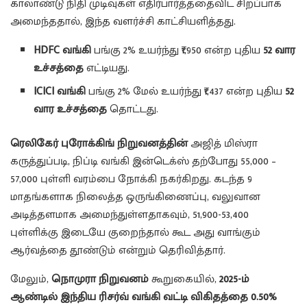
காலாண்டு நிதி முடிவுகள் எதிர்பார்த்ததைவிட சிறப்பாக
அமைந்ததால், இந்த வளர்ச்சி காட்சியளித்தது.
HDFC வங்கி
பங்கு 2% உயர்ந்து ₹1,950 என்ற புதிய
52 வார
உச்சத்தை
எட்டியது.
ICICI வங்கி
பங்கு 2% மேல் உயர்ந்து ₹1,437 என்ற புதிய
52
வார உச்சத்தை
தொட்டது.
ரெலிகேர் புரோக்கிங் நிறுவனத்தின்
அஜித் மிஸ்ரா
கருத்துப்படி, நிப்டி வங்கி இன்டெக்ஸ் தற்போது 55,000 –
57,000 புள்ளி வரம்பை நோக்கி நகர்கிறது. கடந்த 9
மாதங்களாக நிலைத்த ஒருங்கிணைப்பு, வலுவான
அடித்தளமாக அமைந்துள்ளதாகவும், 51,900-53,400
புள்ளிக்கு இடையே குறைந்தால் கூட அது வாங்கும்
ஆர்வத்தை தூண்டும் என்றும் தெரிவித்தார்.
மேலும்,
நொமுரா நிறுவனம்
கூறுகையில்,
2025-ம்
ஆண்டில் இந்திய ரிசர்வ் வங்கி வட்டி விகிதத்தை 0.50%