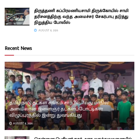
திருத்தணி சுப்பிரமணியசாமி திருக்கோயில் சாமி
தரிசனத்திற்கு வந்த அமைச்சர் சேகர்பாபு தடுத்து
நிறுத்திய போலீஸ்
AUGUST 8, 2026
Recent News
தமிழ்நாடு தடகள சங்கம் சார்பில், 7வது மாநில
அளவிலான இளைஞர் தடகளப்போட்டிகள்
விழுப்புரத்தில் இன்று துவங்கியது
AUGUST 8, 2026