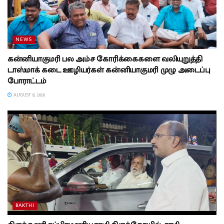
NEWS
கன்னியாகுமரி பல அம்ச கோரிக்கைகளை வலியுறுத்தி
டாஸ்மாக் கடை ஊழியர்கள் கன்னியாகுமரி முழு அடைப்பு
போராட்டம்
AUGUST 8, 2026
BAKTHI