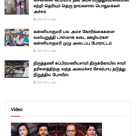
சென்னை பெரியார் நகர் அரசு மருத்துவமனையில்
சுற்றி தெரியும் தெரு நாய்களால் பொதுமக்கள்
அச்சம்
AUGUST 8, 2026
கன்னியாகுமரி பல அம்ச கோரிக்கைகளை
வலியுறுத்தி டாஸ்மாக் கடை ஊழியர்கள்
கன்னியாகுமரி முழு அடைப்பு போராட்டம்
AUGUST 8, 2026
திருத்தணி சுப்பிரமணியசாமி திருக்கோயில் சாமி
தரிசனத்திற்கு வந்த அமைச்சர் சேகர்பாபு தடுத்து
நிறுத்திய போலீஸ்
AUGUST 8, 2026
Video