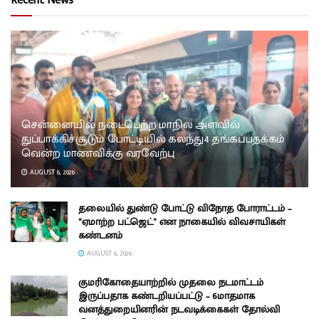
Recent News
சென்னையில் நடைபெற்ற மாநில அளவில்
துப்பாக்கிச்சூடும் போட்டியில் கலந்து4 தங்கப்பதக்கம்
வென்ற மாணவிக்கு வரவேற்பு
AUGUST 6, 2026
தலையில் துண்டு போட்டு விநோத போராட்டம் –
“ஏமாற்ற பட்ஜெட்” என நாகையில் விவசாயிகள்
கண்டனம்
AUGUST 6, 2026
குமரிகோதையாற்றில் முதலை நடமாட்டம்
இருப்பதாக கண்டறியப்பட்டு – 6மாதமாக
வனத்துறையினரின் நடவடிக்கைகள் தோல்வி