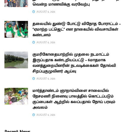
வென்ற மாணவிக்கு வரவேற்பு
AUGUST 6, 2026
தலையில் துண்டு போட்டு விநோத போராட்டம் –
“ஏமாற்ற பட்ஜெட்” என நாகையில் விவசாயிகள்
கண்டனம்
AUGUST 6, 2026
குமரிகோதையாற்றில் முதலை நடமாட்டம்
இருப்பதாக கண்டறியப்பட்டு – 6மாதமாக
வனத்துறையினரின் நடவடிக்கைகள் தோல்வி
சிறப்புகுழுவினர் ஆய்வு
AUGUST 6, 2026
மார்த்தாண்டம் ஞாறாம்விளை சாலையில்
நேசமணி நினைவு பாலத்தில் கொட்டப்படும்
குப்பைகள் ஆற்றில் கலப்பதால் நோய் பரவும்
அவலம்
AUGUST 6, 2026