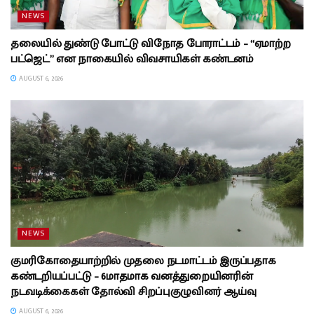
NEWS
தலையில் துண்டு போட்டு விநோத போராட்டம் – “ஏமாற்ற
பட்ஜெட்” என நாகையில் விவசாயிகள் கண்டனம்
AUGUST 6, 2026
NEWS
குமரிகோதையாற்றில் முதலை நடமாட்டம் இருப்பதாக
கண்டறியப்பட்டு – 6மாதமாக வனத்துறையினரின்
நடவடிக்கைகள் தோல்வி சிறப்புகுழுவினர் ஆய்வு
AUGUST 6, 2026