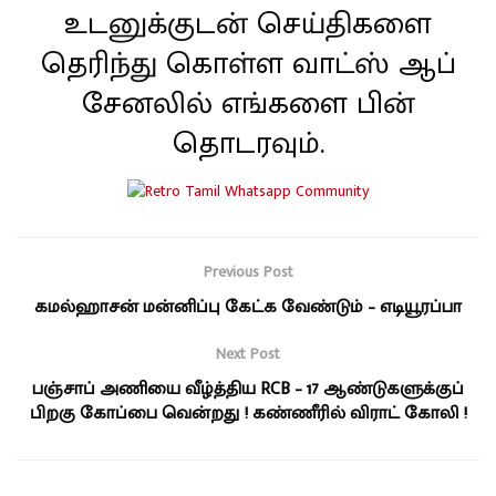
உடனுக்குடன் செய்திகளை
தெரிந்து கொள்ள வாட்ஸ் ஆப்
சேனலில் எங்களை பின்
தொடரவும்.
Previous Post
கமல்ஹாசன் மன்னிப்பு கேட்க வேண்டும் – எடியூரப்பா
Next Post
பஞ்சாப் அணியை வீழ்த்திய RCB – 17 ஆண்டுகளுக்குப்
பிறகு கோப்பை வென்றது ! கண்ணீரில் விராட் கோலி !