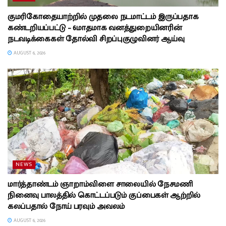
குமரிகோதையாற்றில் முதலை நடமாட்டம் இருப்பதாக
கண்டறியப்பட்டு – 6மாதமாக வனத்துறையினரின்
நடவடிக்கைகள் தோல்வி சிறப்புகுழுவினர் ஆய்வு
AUGUST 6, 2026
NEWS
மார்த்தாண்டம் ஞாறாம்விளை சாலையில் நேசமணி
நினைவு பாலத்தில் கொட்டப்படும் குப்பைகள் ஆற்றில்
கலப்பதால் நோய் பரவும் அவலம்
AUGUST 6, 2026