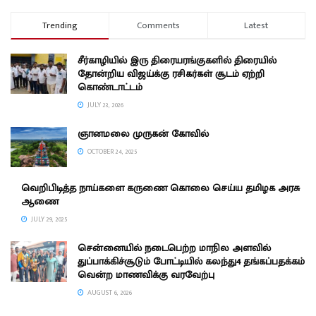
Trending
Comments
Latest
சீர்காழியில் இரு திரையரங்குகளில் திரையில்
தோன்றிய விஜய்க்கு ரசிகர்கள் சூடம் ஏற்றி
கொண்டாட்டம்
JULY 23, 2026
ஞானமலை முருகன் கோவில்
OCTOBER 24, 2025
வெறிபிடித்த நாய்களை கருணை கொலை செய்ய தமிழக அரசு
ஆணை
JULY 29, 2025
சென்னையில் நடைபெற்ற மாநில அளவில்
துப்பாக்கிச்சூடும் போட்டியில் கலந்து4 தங்கப்பதக்கம்
வென்ற மாணவிக்கு வரவேற்பு
AUGUST 6, 2026