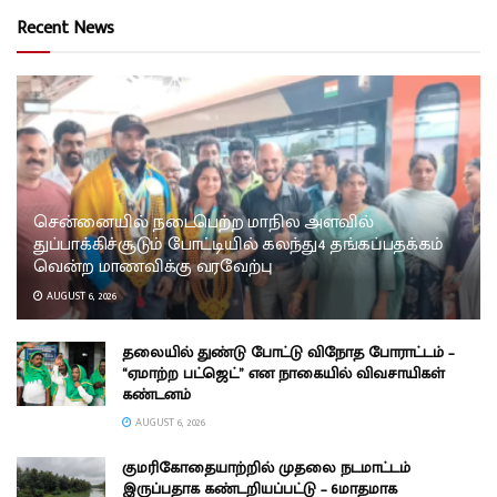
Recent News
சென்னையில் நடைபெற்ற மாநில அளவில்
துப்பாக்கிச்சூடும் போட்டியில் கலந்து4 தங்கப்பதக்கம்
வென்ற மாணவிக்கு வரவேற்பு
AUGUST 6, 2026
தலையில் துண்டு போட்டு விநோத போராட்டம் –
“ஏமாற்ற பட்ஜெட்” என நாகையில் விவசாயிகள்
கண்டனம்
AUGUST 6, 2026
குமரிகோதையாற்றில் முதலை நடமாட்டம்
இருப்பதாக கண்டறியப்பட்டு – 6மாதமாக