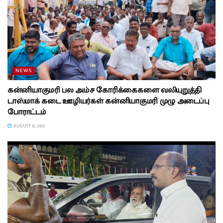
NEWS
கன்னியாகுமரி பல அம்ச கோரிக்கைகளை வலியுறுத்தி
டாஸ்மாக் கடை ஊழியர்கள் கன்னியாகுமரி முழு அடைப்பு
போராட்டம்
AUGUST 8, 2026