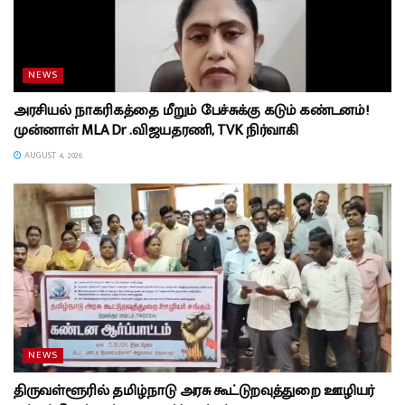
NEWS
அரசியல் நாகரிகத்தை மீறும் பேச்சுக்கு கடும் கண்டனம்!
முன்னாள் MLA Dr .விஜயதரணி, TVK நிர்வாகி
AUGUST 4, 2026
NEWS
திருவள்ளூரில் தமிழ்நாடு அரசு கூட்டுறவுத்துறை ஊழியர்