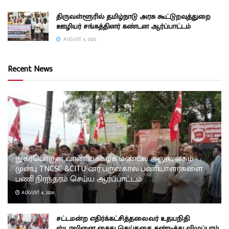
திருவள்ளூரில் தமிழ்நாடு அரசு கூட்டுறவுத்துறை
ஊழியர் சங்கத்தினர் கண்டன ஆர்ப்பாட்டம்
AUGUST 4, 2026
Recent News
நுகர்பொருள் வாணிபக்கழக மண்டல அலுவலகம்
முன்பு TNCSC &CITU-னர் பருவகால பணியாளர்களை
பணி நிரந்தரம் செய்ய ஆர்ப்பாட்டம்
AUGUST 4, 2026
சட்டமன்ற எதிர்க்கட்சித்தலைவர் உதயநிதி
ஸ்டாலினை கைது செய்ததை கண்டித்து விழுப்புரம்