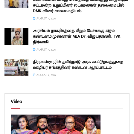
சட்டமன்ற உறுப்பினர் லட்சுமணன் தலைமையில்
DMK-வினர் சாலைமறியல்
AUGUST 4, 2026
அரசியல் நாகரிகத்தை மீறும் பேச்சுக்கு கடும்
கண்டனம்!முன்னாள் MLA Dr .விஜயதரணி, TVK
நிர்வாகி
AUGUST 4, 2026
திருவள்ளூரில் தமிழ்நாடு அரசு கூட்டுறவுத்துறை
ஊழியர் சங்கத்தினர் கண்டன ஆர்ப்பாட்டம்
AUGUST 4, 2026
Video