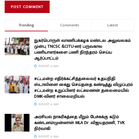
Trending
Comments
Latest
நுகர்பொருள் வாணிபக்கழக மண்டல அலுவலகம்
முன்பு TNCSC &CITU-னர் பருவகால
பணியாளர்களை பணி நிரந்தரம் செய்ய
ஆர்ப்பாட்டம்
AUGUST 4, 2026
சட்டமன்ற எதிர்க்கட்சித்தலைவர் உதயநிதி
ஸ்டாலினை கைது செய்ததை கண்டித்து விழுப்புரம்
சட்டமன்ற உறுப்பினர் லட்சுமணன் தலைமையில்
DMK-வினர் சாலைமறியல்
AUGUST 4, 2026
அரசியல் நாகரிகத்தை மீறும் பேச்சுக்கு கடும்
கண்டனம்!முன்னாள் MLA Dr .விஜயதரணி, TVK
நிர்வாகி
AUGUST 4, 2026