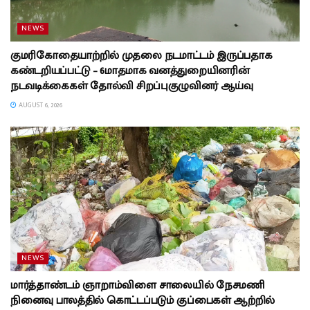
NEWS
குமரிகோதையாற்றில் முதலை நடமாட்டம் இருப்பதாக
கண்டறியப்பட்டு – 6மாதமாக வனத்துறையினரின்
நடவடிக்கைகள் தோல்வி சிறப்புகுழுவினர் ஆய்வு
AUGUST 6, 2026
NEWS
மார்த்தாண்டம் ஞாறாம்விளை சாலையில் நேசமணி
நினைவு பாலத்தில் கொட்டப்படும் குப்பைகள் ஆற்றில்