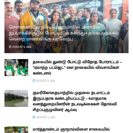
சென்னையில் நடைபெற்ற மாநில அளவில்
துப்பாக்கிச்சூடும் போட்டியில் கலந்து4 தங்கப்பதக்கம்
வென்ற மாணவிக்கு வரவேற்பு
AUGUST 6, 2026
தலையில் துண்டு போட்டு விநோத போராட்டம் –
“ஏமாற்ற பட்ஜெட்” என நாகையில் விவசாயிகள்
கண்டனம்
AUGUST 6, 2026
குமரிகோதையாற்றில் முதலை நடமாட்டம்
இருப்பதாக கண்டறியப்பட்டு – 6மாதமாக
வனத்துறையினரின் நடவடிக்கைகள் தோல்வி
சிறப்புகுழுவினர் ஆய்வு
AUGUST 6, 2026
மார்த்தாண்டம் ஞாறாம்விளை சாலையில்