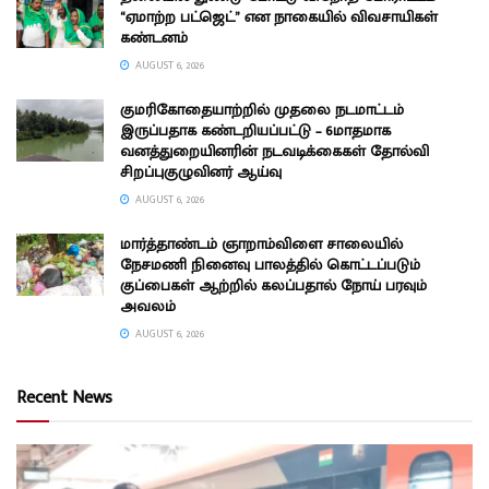
“ஏமாற்ற பட்ஜெட்” என நாகையில் விவசாயிகள்
கண்டனம்
AUGUST 6, 2026
குமரிகோதையாற்றில் முதலை நடமாட்டம்
இருப்பதாக கண்டறியப்பட்டு – 6மாதமாக
வனத்துறையினரின் நடவடிக்கைகள் தோல்வி
சிறப்புகுழுவினர் ஆய்வு
AUGUST 6, 2026
மார்த்தாண்டம் ஞாறாம்விளை சாலையில்
நேசமணி நினைவு பாலத்தில் கொட்டப்படும்
குப்பைகள் ஆற்றில் கலப்பதால் நோய் பரவும்
அவலம்
AUGUST 6, 2026
Recent News