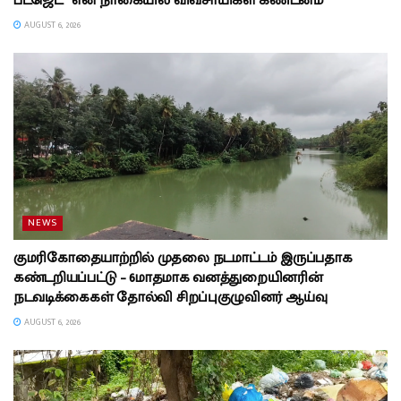
பட்ஜெட்” என நாகையில் விவசாயிகள் கண்டனம்
AUGUST 6, 2026
NEWS
குமரிகோதையாற்றில் முதலை நடமாட்டம் இருப்பதாக
கண்டறியப்பட்டு – 6மாதமாக வனத்துறையினரின்
நடவடிக்கைகள் தோல்வி சிறப்புகுழுவினர் ஆய்வு
AUGUST 6, 2026