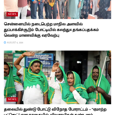
NEWS
சென்னையில் நடைபெற்ற மாநில அளவில்
துப்பாக்கிச்சூடும் போட்டியில் கலந்து4 தங்கப்பதக்கம்
வென்ற மாணவிக்கு வரவேற்பு
AUGUST 6, 2026
NEWS
தலையில் துண்டு போட்டு விநோத போராட்டம் – “ஏமாற்ற