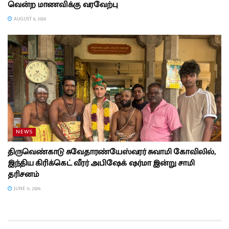
வென்ற மாணவிக்கு வரவேற்பு
AUGUST 6, 2026
NEWS
திருவெண்காடு சுவேதாரண்யேஸ்வரர் சுவாமி கோவிலில்,
இந்திய கிரிக்கெட் வீரர் அபிஷேக் ஷர்மா இன்று சாமி
தரிசனம்
JUNE 11, 2026