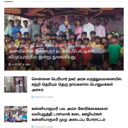
தமிழ்நாடு தடகள சங்கம் சார்பில், 7வது மாநில
அளவிலான இளைஞர் தடகளப்போட்டிகள்
விழுப்புரத்தில் இன்று துவங்கியது
AUGUST 8, 2026
சென்னை பெரியார் நகர் அரசு மருத்துவமனையில்
சுற்றி தெரியும் தெரு நாய்களால் பொதுமக்கள்
அச்சம்
AUGUST 8, 2026
கன்னியாகுமரி பல அம்ச கோரிக்கைகளை
வலியுறுத்தி டாஸ்மாக் கடை ஊழியர்கள்
கன்னியாகுமரி முழு அடைப்பு போராட்டம்
AUGUST 8, 2026