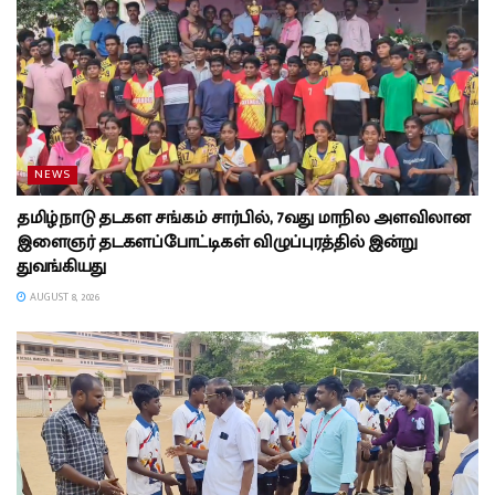
NEWS
தமிழ்நாடு தடகள சங்கம் சார்பில், 7வது மாநில அளவிலான
இளைஞர் தடகளப்போட்டிகள் விழுப்புரத்தில் இன்று
துவங்கியது
AUGUST 8, 2026