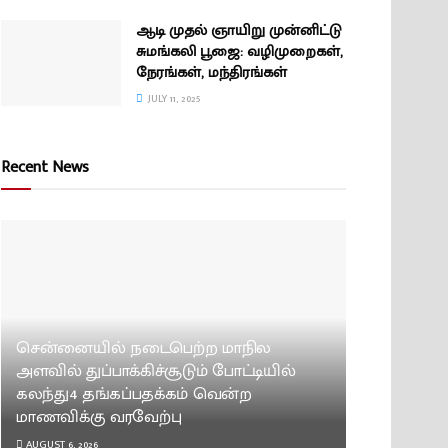
ஆடி முதல் ஞாயிறு முன்னிட்டு
சுமங்கலி பூஜை: வழிமுறைகள்,
நேரங்கள், மந்திரங்கள்
JULY 11, 2025
Recent News
சென்னையில் நடைபெற்ற மாநில
அளவில் துப்பாக்கிச்சூடும் போட்டியில்
கலந்து4 தங்கப்பதக்கம் வென்ற
மாணவிக்கு வரவேற்பு
AUGUST 6, 2026