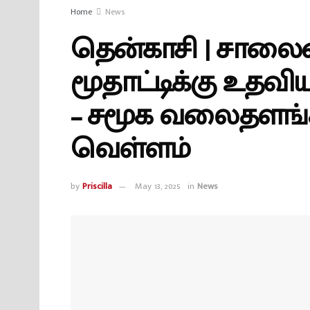
Home
News
தென்காசி | சாலைய
மூதாட்டிக்கு உதவ
– சமூக வலைதளங்க
வெள்ளம்
by
Priscilla
May 13, 2025
in
News