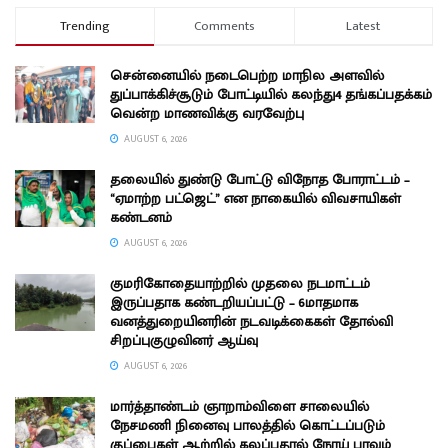
Trending
Comments
Latest
சென்னையில் நடைபெற்ற மாநில அளவில்
துப்பாக்கிச்சூடும் போட்டியில் கலந்து4 தங்கப்பதக்கம்
வென்ற மாணவிக்கு வரவேற்பு
AUGUST 6, 2026
தலையில் துண்டு போட்டு விநோத போராட்டம் –
“ஏமாற்ற பட்ஜெட்” என நாகையில் விவசாயிகள்
கண்டனம்
AUGUST 6, 2026
குமரிகோதையாற்றில் முதலை நடமாட்டம்
இருப்பதாக கண்டறியப்பட்டு – 6மாதமாக
வனத்துறையினரின் நடவடிக்கைகள் தோல்வி
சிறப்புகுழுவினர் ஆய்வு
AUGUST 6, 2026
மார்த்தாண்டம் ஞாறாம்விளை சாலையில்
நேசமணி நினைவு பாலத்தில் கொட்டப்படும்
குப்பைகள் ஆற்றில் கலப்பதால் நோய் பரவும்