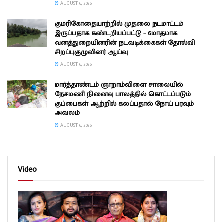
AUGUST 6, 2026
குமரிகோதையாற்றில் முதலை நடமாட்டம்
இருப்பதாக கண்டறியப்பட்டு – 6மாதமாக
வனத்துறையினரின் நடவடிக்கைகள் தோல்வி
சிறப்புகுழுவினர் ஆய்வு
AUGUST 6, 2026
மார்த்தாண்டம் ஞாறாம்விளை சாலையில்
நேசமணி நினைவு பாலத்தில் கொட்டப்படும்
குப்பைகள் ஆற்றில் கலப்பதால் நோய் பரவும்
அவலம்
AUGUST 6, 2026
Video