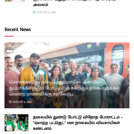
அவலம்
AUGUST 6, 2026
Recent News
சென்னையில் நடைபெற்ற மாநில அளவில்
துப்பாக்கிச்சூடும் போட்டியில் கலந்து4 தங்கப்பதக்கம்
வென்ற மாணவிக்கு வரவேற்பு
AUGUST 6, 2026
தலையில் துண்டு போட்டு விநோத போராட்டம் –
“ஏமாற்ற பட்ஜெட்” என நாகையில் விவசாயிகள்
கண்டனம்