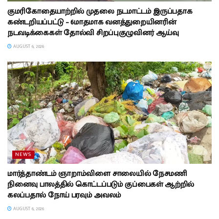
குமரிகோதையாற்றில் முதலை நடமாட்டம் இருப்பதாக
கண்டறியப்பட்டு – 6மாதமாக வனத்துறையினரின்
நடவடிக்கைகள் தோல்வி சிறப்புகுழுவினர் ஆய்வு
AUGUST 6, 2026
NEWS
மார்த்தாண்டம் ஞாறாம்விளை சாலையில் நேசமணி
நினைவு பாலத்தில் கொட்டப்படும் குப்பைகள் ஆற்றில்
கலப்பதால் நோய் பரவும் அவலம்
AUGUST 6, 2026