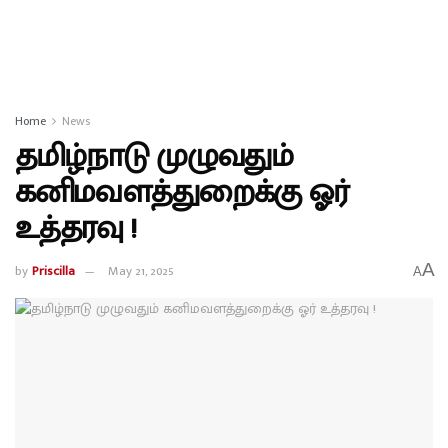
Home
News
தமிழ்நாடு முழுவதும்
கனிமவளத்துறைக்கு ஓர்
உத்தரவு !
A
by
Priscilla
May 21, 2025
A