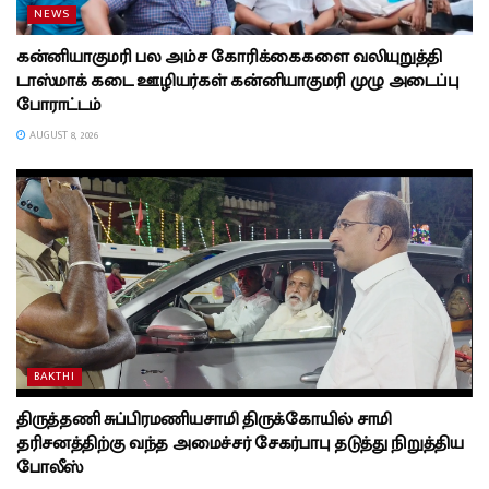
NEWS
கன்னியாகுமரி பல அம்ச கோரிக்கைகளை வலியுறுத்தி
டாஸ்மாக் கடை ஊழியர்கள் கன்னியாகுமரி முழு அடைப்பு
போராட்டம்
AUGUST 8, 2026
BAKTHI
திருத்தணி சுப்பிரமணியசாமி திருக்கோயில் சாமி
தரிசனத்திற்கு வந்த அமைச்சர் சேகர்பாபு தடுத்து நிறுத்திய
போலீஸ்