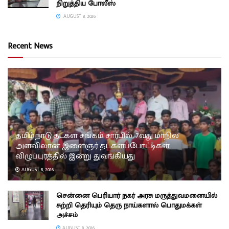
நிறுத்திய போலீஸ்
AUGUST 8, 2026
Recent News
தமிழ்நாடு தடகள சங்கம் சார்பில், 7வது மாநில
அளவிலான இளைஞர் தடகளப்போட்டிகள்
விழுப்புரத்தில் இன்று துவங்கியது
AUGUST 8, 2026
சென்னை பெரியார் நகர் அரசு மருத்துவமனையில்
சுற்றி தெரியும் தெரு நாய்களால் பொதுமக்கள்
அச்சம்
AUGUST 8, 2026