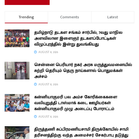
Trending
Comments
Latest
தமிழ்நாடு தடகள சங்கம் சார்பில், 7வது மாநில
அளவிலான இளைஞர் தடகளப்போட்டிகள்
விழுப்புரத்தில் இன்று துவங்கியது
AUGUST 8, 2026
சென்னை பெரியார் நகர் அரசு மருத்துவமனையில்
சுற்றி தெரியும் தெரு நாய்களால் பொதுமக்கள்
அச்சம்
AUGUST 8, 2026
கன்னியாகுமரி பல அம்ச கோரிக்கைகளை
வலியுறுத்தி டாஸ்மாக் கடை ஊழியர்கள்
கன்னியாகுமரி முழு அடைப்பு போராட்டம்
AUGUST 8, 2026
திருத்தணி சுப்பிரமணியசாமி திருக்கோயில் சாமி
தரிசனத்திற்கு வந்த அமைச்சர் சேகர்பாபு தடுத்து