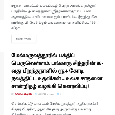
மதுரை மாவட்டம் உலகப்புகழ் பெற்ற அலங்காநல்லூர்
பகுதியில் அமைந்துள்ள ஸ்ரீதர்மசாஸ்தா ஐயப்பன்
ஆலயத்தில், சனிபகவான் கும்ப ராசியில் இருந்து மீன
ராசிக்கு பிரவேசிக்கும் மங்களகரமான சனிப்பெயர்ச்சி
விழா ...
READ MORE
மேல்மருவத்தூரில் பக்திப்
பெருவெள்ளம்: பங்காரு சித்தரின் 86-
வது பிறந்தநாளில் ரூ.4 கோடி
நலத்திட்ட உதவிகள் – உலக சாதனை
சான்றிதழ் வழங்கி கௌரவிப்பு!
BY
SOWMIARAJAN
MARCH 5, 2026
0
செங்கல்பட்டு மாவட்டம் மேல்மருவத்தூர் ஆதிபராசக்தி
சித்தர் பீடத்தில், ஆன்மிக குரு அருள்மிகு பங்காரு
சித்தரின் 86-ஆவது பிறந்தநாள் விழா