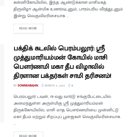
கன்னிகோயிலில், இந்த ஆண்டுக்கான மாசிமகத்
திருவிழா ஆன்மிக உணர்வுடனும், பாரம்பரிய வீரத்துடனும்
இன்று வெகுவிமரிசையாக ...
READ MORE
பக்திக் கடலில் பெரம்பலூர்: ஸ்ரீ
முத்துமாரியம்மன் கோயில் மாசி
பௌர்ணமி மகா தீப விழாவில்
திரளான பக்தர்கள் சாமி தரிசனம்!
BY
SOWMIARAJAN
MARCH 4, 2026
0
பெரம்பலூர் டவுன், 19-வது வார்டு சங்குபேட்டையில்
அமைந்துள்ள அருள்மிகு ஸ்ரீ முத்துமாரியம்மன்
திருக்கோயிலில், மாசி மாத பௌர்ணமியை முன்னிட்டு
மகா தீபம் மற்றும் சிறப்புப் பூஜைகள் வெகுவிமரிசையாக
...
READ MORE