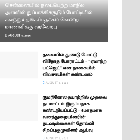
சென்னையில் நடைபெற்ற மாநில
அளவில் துப்பாக்கிச்சூடும் போட்டியில்
கலந்து4 தங்கப்பதக்கம் வென்ற
மாணவிக்கு வரவேற்பு
AUGUST 6, 2026
தலையில் துண்டு போட்டு
விநோத போராட்டம் – “ஏமாற்ற
பட்ஜெட்” என நாகையில்
விவசாயிகள் கண்டனம்
AUGUST 6, 2026
குமரிகோதையாற்றில் முதலை
நடமாட்டம் இருப்பதாக
கண்டறியப்பட்டு – 6மாதமாக
வனத்துறையினரின்
நடவடிக்கைகள் தோல்வி
சிறப்புகுழுவினர் ஆய்வு
AUGUST 6, 2026