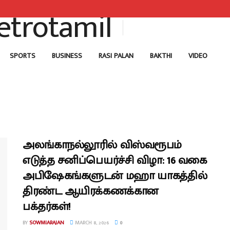
SPORTS
BUSINESS
RASI PALAN
BAKTHI
VIDEO
அலங்காநல்லூரில் விஸ்வரூபம்
எடுத்த சனிப்பெயர்ச்சி விழா: 16 வகை
அபிஷேகங்களுடன் மஹா யாகத்தில்
திரண்ட ஆயிரக்கணக்கான
பக்தர்கள்!
BY
SOWMIARAJAN
MARCH 8, 2026
0